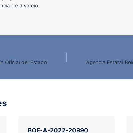
ncia de divorcio.
ín Oficial del Estado
Agencia Estatal Bole
es
BOE-A-2022-20990