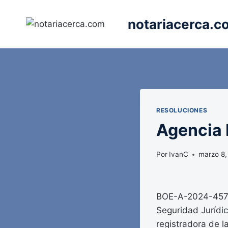
Saltar
al
notariacerca.c
contenido
RESOLUCIONES
Agencia E
Por
IvanC
marzo 8
BOE-A-2024-4573 
Seguridad Jurídic
registradora de la