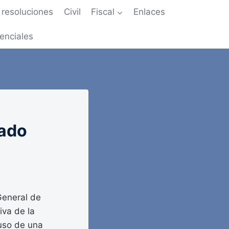
resoluciones
Civil
Fiscal
Enlaces
enciales
tado
General de
iva de la
 uso de una