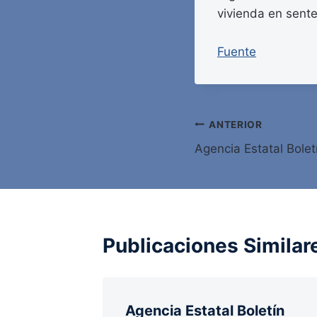
vivienda en sente
Fuente
Navegación
ANTERIOR
Agencia Estatal Bolet
de
entradas
Publicaciones Similar
Agencia Estatal Boletín