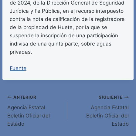
de 2024, de la Dirección General de Seguridad
Jurídica y Fe Pública, en el recurso interpuesto
contra la nota de calificación de la registradora
de la propiedad de Huete, por la que se
suspende la inscripción de una participación
indivisa de una quinta parte, sobre aguas
privadas.
Fuente
Navegación
ANTERIOR
SIGUIENTE
Agencia Estatal
Agencia Estatal
de
Boletín Oficial del
Boletín Oficial del
entradas
Estado
Estado