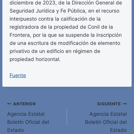
diciembre de 2023, de la Dirección General de
Seguridad Jurídica y Fe Pública, en el recurso
interpuesto contra la calificación de la
registradora de la propiedad de Conil de la
Frontera, por la que se suspende la inscripción
de una escritura de modificación de elemento
privativo de un edificio en régimen de
propiedad horizontal.
Fuente
Navegación
ANTERIOR
SIGUIENTE
Agencia Estatal
Agencia Estatal
de
Boletín Oficial del
Boletín Oficial del
entradas
Estado
Estado