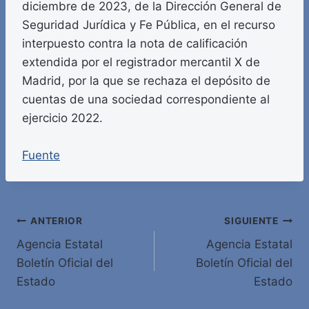
diciembre de 2023, de la Dirección General de
Seguridad Jurídica y Fe Pública, en el recurso
interpuesto contra la nota de calificación
extendida por el registrador mercantil X de
Madrid, por la que se rechaza el depósito de
cuentas de una sociedad correspondiente al
ejercicio 2022.
Fuente
Navegación
ANTERIOR
SIGUIENTE
Agencia Estatal
Agencia Estatal
de
Boletín Oficial del
Boletín Oficial del
entradas
Estado
Estado