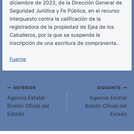
diciembre de 2023, de la Dirección General de
Seguridad Jurídica y Fe Pública, en el recurso
interpuesto contra la calificación de la
registradora de la propiedad de Ejea de los
Caballeros, por la que se suspende la
inscripción de una escritura de compraventa.
Fuente
Navegación
ANTERIOR
SIGUIENTE
Agencia Estatal
Agencia Estatal
de
Boletín Oficial del
Boletín Oficial del
entradas
Estado
Estado