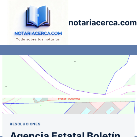
Saltar
al
contenido
notariacerca.com
RESOLUCIONES
Agencia Estatal Boletín