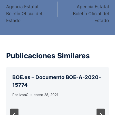
Agencia Estatal
Agencia Estatal
de
Boletín Oficial del
Boletín Oficial del
entradas
Estado
Estado
Publicaciones Similares
BOE.es – Documento BOE-A-2020-
15774
Por
IvanC
enero 28, 2021