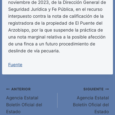
noviembre de 2023, de la Dirección General de
Seguridad Jurídica y Fe Pública, en el recurso
interpuesto contra la nota de calificación de la
registradora de la propiedad de El Puente del
Arzobispo, por la que suspende la práctica de
una nota marginal relativa a la posible afección
de una finca a un futuro procedimiento de
deslinde de vía pecuaria.
Fuente
Navegación
ANTERIOR
SIGUIENTE
Agencia Estatal
Agencia Estatal
de
Boletín Oficial del
Boletín Oficial del
entradas
Estado
Estado