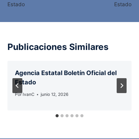
entradas
Estado
Estado
Publicaciones Similares
Agencia Estatal Boletín Oficial del
Estado
Por
IvanC
junio 12, 2026