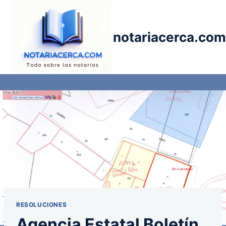
Saltar
al
contenido
notariacerca.com
RESOLUCIONES
Agencia Estatal Boletín