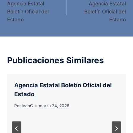
Agencia Estatal
Agencia Estatal
de
Boletín Oficial del
Boletín Oficial del
entradas
Estado
Estado
Publicaciones Similares
Agencia Estatal Boletín Oficial del
Estado
Por
IvanC
marzo 24, 2026