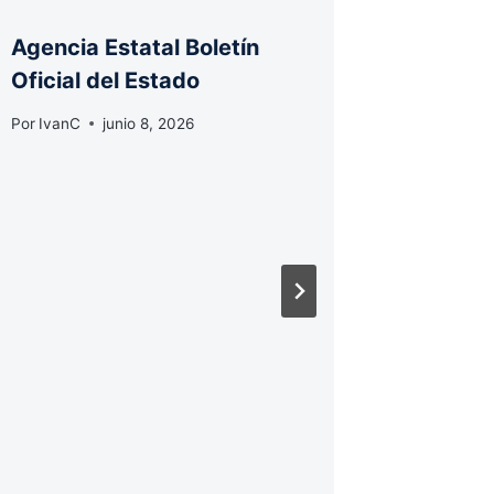
Agencia Estatal Boletín
«Queda
Oficial del Estado
destina
finalid
Por
IvanC
junio 8, 2026
de vivi
Por
IvanC