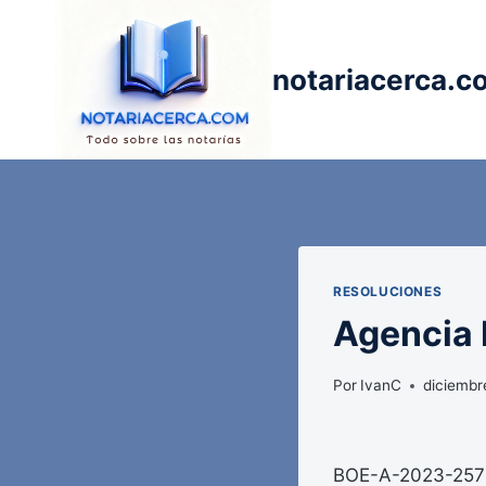
Saltar
al
contenido
notariacerca.c
RESOLUCIONES
Agencia E
Por
IvanC
diciembr
BOE-A-2023-25714