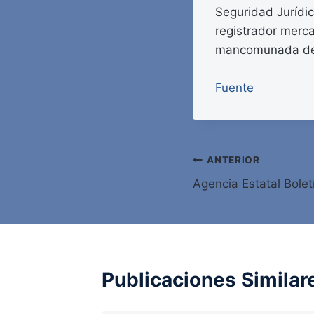
Seguridad Jurídic
registrador merca
mancomunada de
Fuente
Navegación
ANTERIOR
Agencia Estatal Bolet
de
entradas
Publicaciones Similar