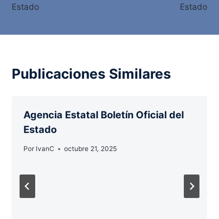
entradas
Estado
Estado
Publicaciones Similares
Agencia Estatal Boletín Oficial del
Estado
Por
IvanC
octubre 21, 2025