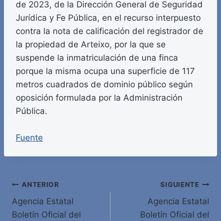
de 2023, de la Dirección General de Seguridad
Jurídica y Fe Pública, en el recurso interpuesto
contra la nota de calificación del registrador de
la propiedad de Arteixo, por la que se
suspende la inmatriculación de una finca
porque la misma ocupa una superficie de 117
metros cuadrados de dominio público según
oposición formulada por la Administración
Pública.
Fuente
Navegación
ANTERIOR
SIGUIENTE
Agencia Estatal
Agencia Estatal
de
Boletín Oficial del
Boletín Oficial del