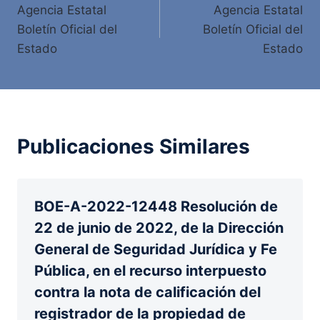
Agencia Estatal
Agencia Estatal
de
Boletín Oficial del
Boletín Oficial del
entradas
Estado
Estado
Publicaciones Similares
BOE-A-2022-12448 Resolución de
22 de junio de 2022, de la Dirección
General de Seguridad Jurídica y Fe
Pública, en el recurso interpuesto
contra la nota de calificación del
registrador de la propiedad de