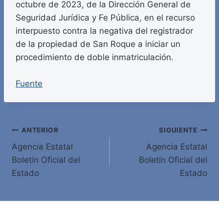
octubre de 2023, de la Dirección General de
Seguridad Jurídica y Fe Pública, en el recurso
interpuesto contra la negativa del registrador
de la propiedad de San Roque a iniciar un
procedimiento de doble inmatriculación.
Fuente
Navegación
ANTERIOR
SIGUIENTE
Agencia Estatal
Agencia Estatal
de
Boletín Oficial del
Boletín Oficial del
entradas
Estado
Estado