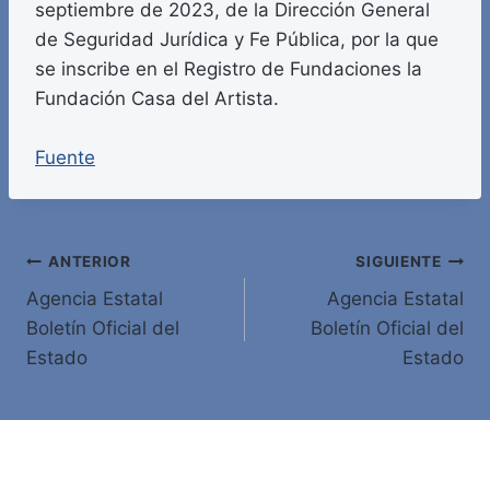
septiembre de 2023, de la Dirección General
de Seguridad Jurídica y Fe Pública, por la que
se inscribe en el Registro de Fundaciones la
Fundación Casa del Artista.
Fuente
Navegación
ANTERIOR
SIGUIENTE
Agencia Estatal
Agencia Estatal
de
Boletín Oficial del
Boletín Oficial del
entradas
Estado
Estado