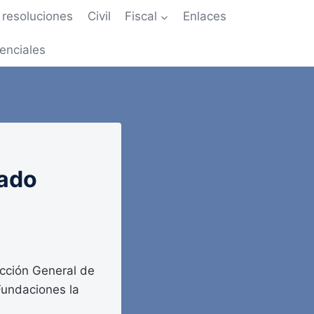
resoluciones
Civil
Fiscal
Enlaces
enciales
tado
cción General de
 Fundaciones la