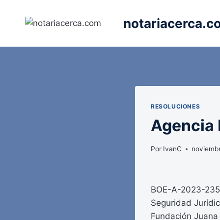
Saltar
al
notariacerca.c
contenido
RESOLUCIONES
Agencia E
Por
IvanC
noviembr
BOE-A-2023-23594
Seguridad Jurídic
Fundación Juana