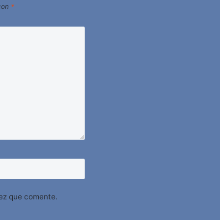
 con
*
vez que comente.