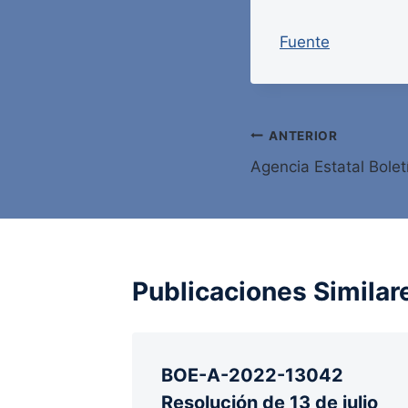
Fuente
Navegación
ANTERIOR
Agencia Estatal Bolet
de
entradas
Publicaciones Similar
BOE-A-2022-13042
Resolución de 13 de julio