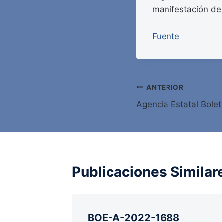
manifestación de
Fuente
Navegación
ANTERIOR
Agencia Estatal Bolet
de
entradas
Publicaciones Similar
BOE-A-2022-1688