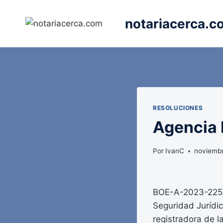
Saltar
al
notariacerca.c
contenido
RESOLUCIONES
Agencia E
Por
IvanC
noviemb
BOE-A-2023-22572
Seguridad Jurídic
registradora de l