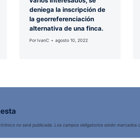
varios interesados, se
deniega la inscripción de
la georreferenciación
alternativa de una finca.
Por
IvanC
agosto 10, 2022
uesta
ctrónico no será publicada.
Los campos obligatorios están marcados