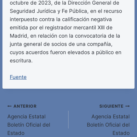
octubre de 2023, de la Dirección General de
Seguridad Jurídica y Fe Pública, en el recurso
interpuesto contra la calificación negativa
emitida por el registrador mercantil XIII de
Madrid, en relación con la convocatoria de la
junta general de socios de una compañía,
cuyos acuerdos fueron elevados a público en
escritura.
Fuente
Navegación
ANTERIOR
SIGUIENTE
Agencia Estatal
Agencia Estatal
de
Boletín Oficial del
Boletín Oficial del
entradas
Estado
Estado