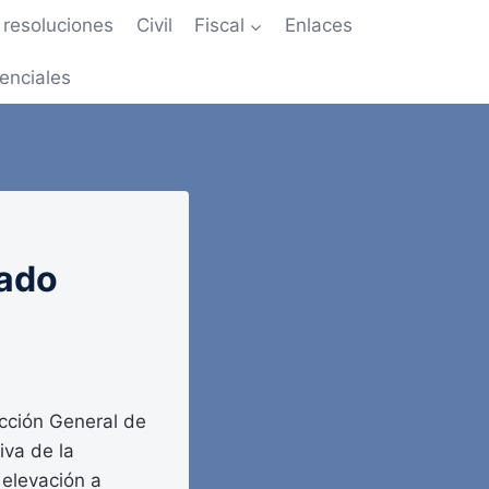
resoluciones
Civil
Fiscal
Enlaces
enciales
tado
cción General de
iva de la
 elevación a