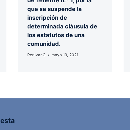
de Tenerife n.º 1, por la
que se suspende la
inscripción de
determinada cláusula de
los estatutos de una
comunidad.
Por
IvanC
mayo 19, 2021
uesta