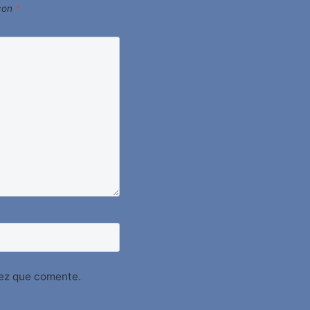
 con
*
vez que comente.