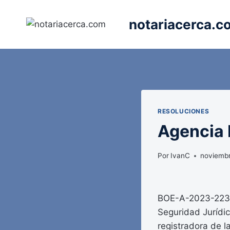
Saltar
al
notariacerca.c
contenido
RESOLUCIONES
Agencia E
Por
IvanC
noviembr
BOE-A-2023-22348
Seguridad Jurídic
registradora de l