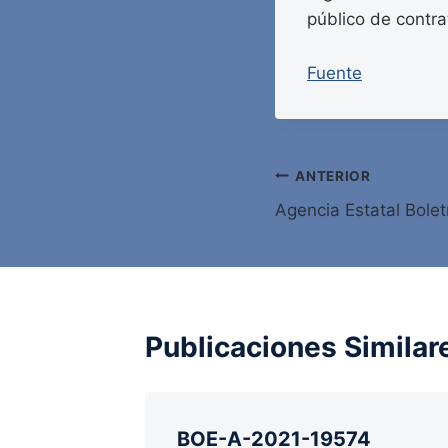
público de contr
Fuente
Navegación
ANTERIOR
Agencia Estatal Bolet
de
entradas
Publicaciones Similar
BOE-A-2021-19574