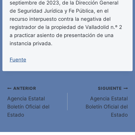
septiembre de 2023, de la Dirección General
de Seguridad Jurídica y Fe Pública, en el
recurso interpuesto contra la negativa del
registrador de la propiedad de Valladolid n.º 2
a practicar asiento de presentación de una
instancia privada.
Fuente
Navegación
ANTERIOR
SIGUIENTE
Agencia Estatal
Agencia Estatal
de
Boletín Oficial del
Boletín Oficial del
entradas
Estado
Estado