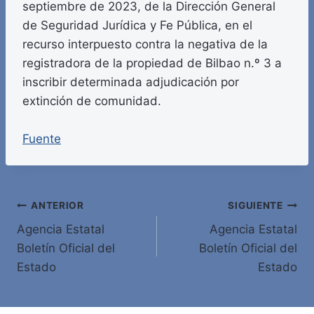
septiembre de 2023, de la Dirección General
de Seguridad Jurídica y Fe Pública, en el
recurso interpuesto contra la negativa de la
registradora de la propiedad de Bilbao n.º 3 a
inscribir determinada adjudicación por
extinción de comunidad.
Fuente
Navegación
ANTERIOR
SIGUIENTE
Agencia Estatal
Agencia Estatal
de
Boletín Oficial del
Boletín Oficial del
entradas
Estado
Estado