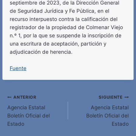
septiembre de 2023, de la Dirección General
de Seguridad Jurídica y Fe Pública, en el
recurso interpuesto contra la calificación del
registrador de la propiedad de Colmenar Viejo
n.º 1, por la que se suspende la inscripción de
una escritura de aceptación, partición y
adjudicación de herencia.
Fuente
Navegación
ANTERIOR
SIGUIENTE
Agencia Estatal
Agencia Estatal
de
Boletín Oficial del
Boletín Oficial del
entradas
Estado
Estado