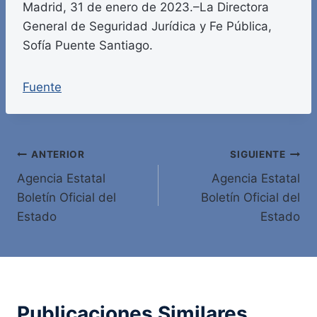
Madrid, 31 de enero de 2023.–La Directora
General de Seguridad Jurídica y Fe Pública,
Sofía Puente Santiago.
Fuente
Navegación
ANTERIOR
SIGUIENTE
Agencia Estatal
Agencia Estatal
de
Boletín Oficial del
Boletín Oficial del
entradas
Estado
Estado
Publicaciones Similares