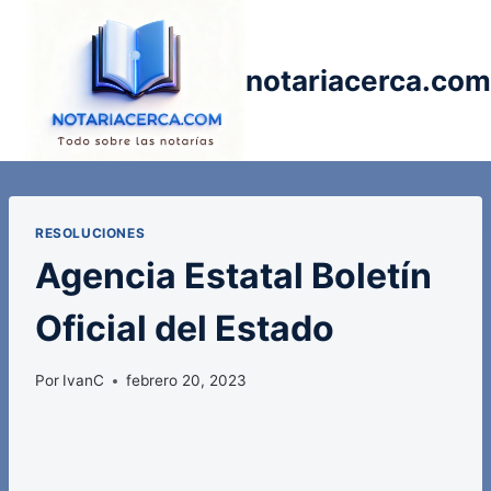
Saltar
al
contenido
notariacerca.com
RESOLUCIONES
Agencia Estatal Boletín
Oficial del Estado
Por
IvanC
febrero 20, 2023