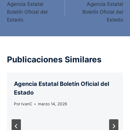
Agencia Estatal
Agencia Estatal
de
Boletín Oficial del
Boletín Oficial del
entradas
Estado
Estado
Publicaciones Similares
Agencia Estatal Boletín Oficial del
Estado
Por
IvanC
marzo 14, 2026