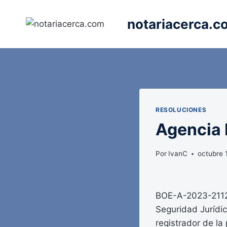
Saltar
al
notariacerca.c
contenido
RESOLUCIONES
Agencia E
Por
IvanC
octubre 
BOE-A-2023-21123
Seguridad Jurídic
registrador de la