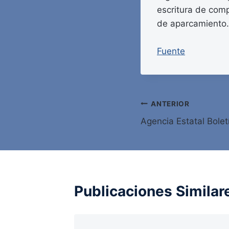
escritura de comp
de aparcamiento.
Fuente
Navegación
ANTERIOR
Agencia Estatal Bolet
de
entradas
Publicaciones Similar