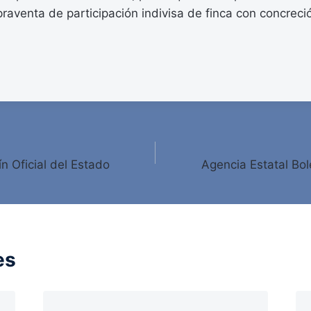
raventa de participación indivisa de finca con concreci
ín Oficial del Estado
Agencia Estatal Bole
es