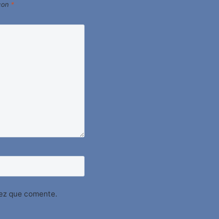
 con
*
vez que comente.