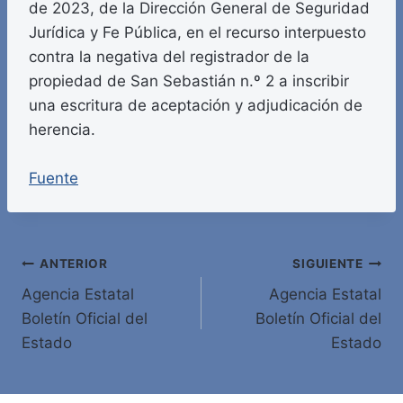
de 2023, de la Dirección General de Seguridad
Jurídica y Fe Pública, en el recurso interpuesto
contra la negativa del registrador de la
propiedad de San Sebastián n.º 2 a inscribir
una escritura de aceptación y adjudicación de
herencia.
Fuente
Navegación
ANTERIOR
SIGUIENTE
Agencia Estatal
Agencia Estatal
de
Boletín Oficial del
Boletín Oficial del
entradas
Estado
Estado