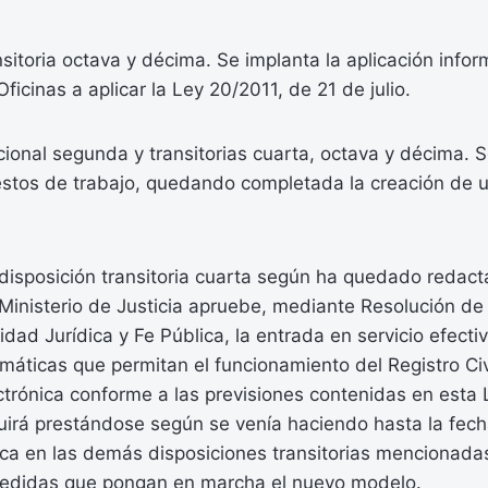
nsitoria octava y décima. Se implanta la aplicación info
icinas a aplicar la Ley 20/2011, de 21 de julio.
cional segunda y transitorias cuarta, octava y décima. 
estos de trabajo, quedando completada la creación de 
a disposición transitoria cuarta según ha quedado redac
Ministerio de Justicia apruebe, mediante Resolución de 
dad Jurídica y Fe Pública, la entrada en servicio efecti
rmáticas que permitan el funcionamiento del Registro Ci
trónica conforme a las previsiones contenidas en esta L
guirá prestándose según se venía haciendo hasta la fech
ica en las demás disposiciones transitorias mencionada
edidas que pongan en marcha el nuevo modelo.