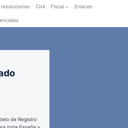
resoluciones
Civil
Fiscal
Enlaces
enciales
tado
odelo de Registro
para toda España y