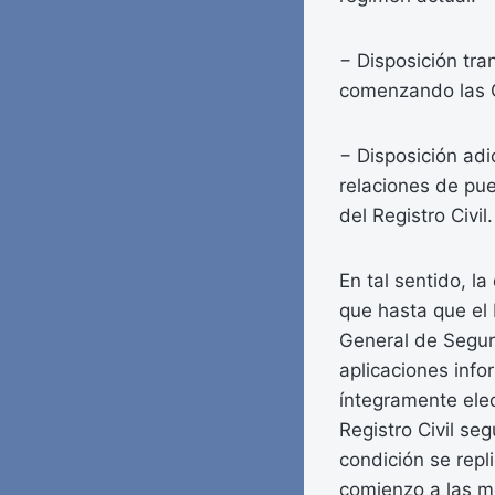
− Disposición tra
comenzando las Of
− Disposición adi
relaciones de pu
del Registro Civil.
En tal sentido, l
que hasta que el 
General de Seguri
aplicaciones info
íntegramente elec
Registro Civil se
condición se repl
comienzo a las m