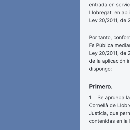
entrada en servic
Llobregat, en apl
Ley 20/2011, de 21
Por tanto, confor
Fe Pública median
Ley 20/2011, de 2
de la aplicación 
dispongo:
Primero.
1. Se aprueba la 
Cornellà de Llobr
Justicia, que per
contenidas en la 