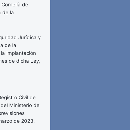
e Cornellà de
a de la
guridad Jurídica y
a de la
 la implantación
ones de dicha Ley,
egistro Civil de
del Ministerio de
previsiones
 marzo de 2023.