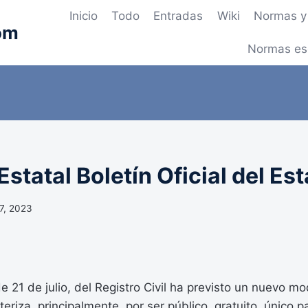
Inicio
Todo
Entradas
Wiki
Normas y 
om
Normas es
statal Boletín Oficial del Es
17, 2023
e 21 de julio, del Registro Civil ha previsto un nuevo m
cteriza, principalmente, por ser público, gratuito, único 