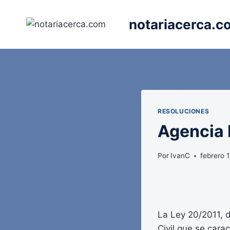
Saltar
al
notariacerca.c
contenido
RESOLUCIONES
Agencia E
Por
IvanC
febrero 
La Ley 20/2011, d
Civil que se cara