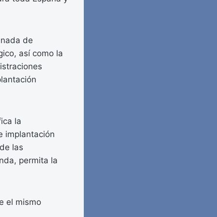
dinada de
ico, así como la
istraciones
plantación
ica la
de implantación
 de las
nda, permita la
ue el mismo