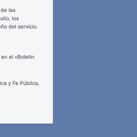
 de las
lio, los
ño del servicio.
 en el «Boletín
ca y Fe Pública,