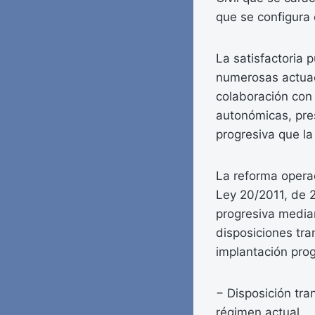
que se configura 
La satisfactoria 
numerosas actuaci
colaboración con 
autonómicas, pre
progresiva que la
La reforma operad
Ley 20/2011, de 21
progresiva median
disposiciones tra
implantación prog
− Disposición tra
régimen actual.