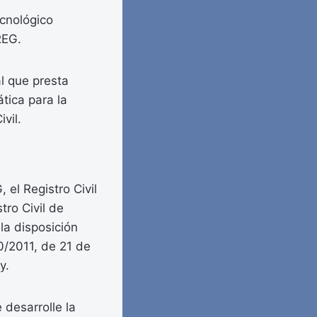
ecnológico
REG.
al que presta
tica para la
vil.
 el Registro Civil
tro Civil de
la disposición
20/2011, de 21 de
y.
 desarrolle la