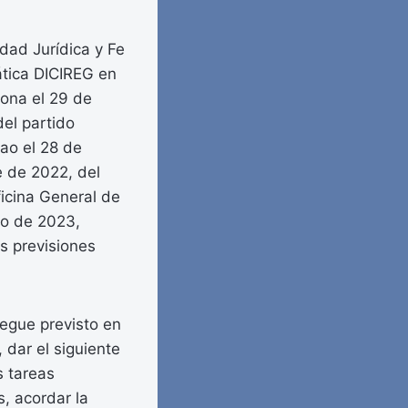
dad Jurídica y Fe
mática DICIREG en
lona el 29 de
del partido
bao el 28 de
e de 2022, del
ficina General de
ro de 2023,
s previsiones
iegue previsto en
dar el siguiente
s tareas
, acordar la