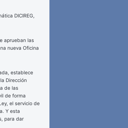
rmática DICIREG,
Se aprueban las
una nueva Oficina
tada, establece
la Dirección
va de las
vil de forma
ey, el servicio de
a. Y esta
s, para dar