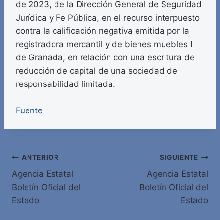
de 2023, de la Dirección General de Seguridad
Jurídica y Fe Pública, en el recurso interpuesto
contra la calificación negativa emitida por la
registradora mercantil y de bienes muebles II
de Granada, en relación con una escritura de
reducción de capital de una sociedad de
responsabilidad limitada.
Fuente
Navegación
ANTERIOR
SIGUIENTE
Agencia Estatal
Agencia Estatal
de
Boletín Oficial del
Boletín Oficial del
entradas
Estado
Estado