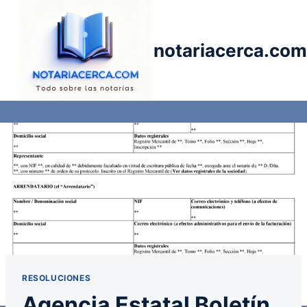
Saltar
al
contenido
notariacerca.com
RESOLUCIONES
Agencia Estatal Boletín