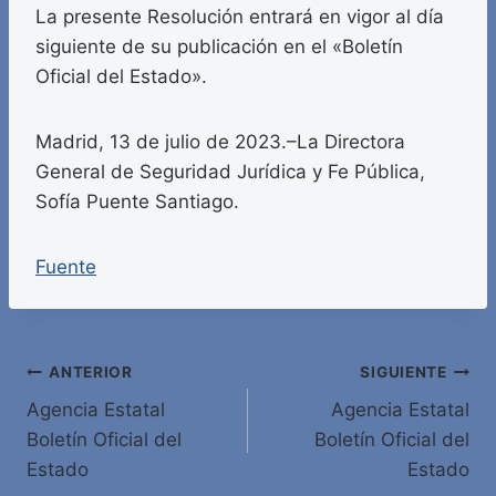
La presente Resolución entrará en vigor al día
siguiente de su publicación en el «Boletín
Oficial del Estado».
Madrid, 13 de julio de 2023.–La Directora
General de Seguridad Jurídica y Fe Pública,
Sofía Puente Santiago.
Fuente
Navegación
ANTERIOR
SIGUIENTE
Agencia Estatal
Agencia Estatal
de
Boletín Oficial del
Boletín Oficial del
entradas
Estado
Estado