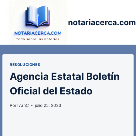
Saltar
al
contenido
notariacerca.com
RESOLUCIONES
Agencia Estatal Boletín
Oficial del Estado
Por
IvanC
julio 25, 2023