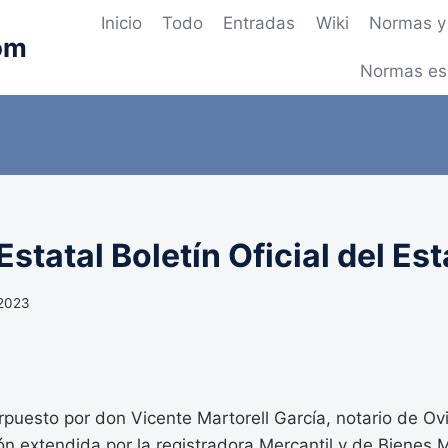
Inicio
Todo
Entradas
Wiki
Normas y 
om
Normas es
statal Boletín Oficial del Es
 2023
erpuesto por don Vicente Martorell García, notario de Ov
ión extendida por la registradora Mercantil y de Bienes 