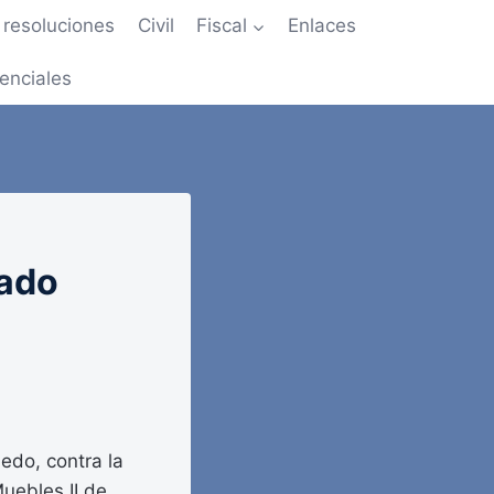
resoluciones
Civil
Fiscal
Enlaces
enciales
tado
iedo, contra la
Muebles II de