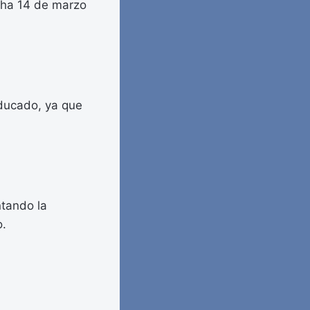
echa 14 de marzo
aducado, ya que
ntando la
o.