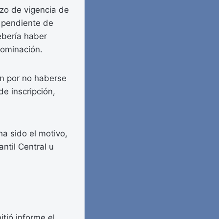
lazo de vigencia de
á pendiente de
ebería haber
nominación.
ión por no haberse
de inscripción,
a sido el motivo,
antil Central u
itió informe el