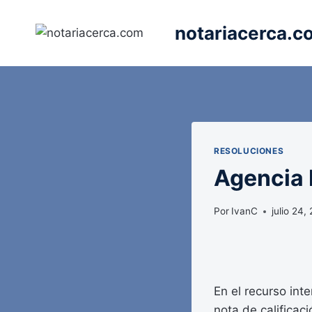
Saltar
al
notariacerca.c
contenido
RESOLUCIONES
Agencia E
Por
IvanC
julio 24,
En el recurso int
nota de calificac