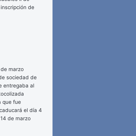
inscripción de
3 de marzo
 de sociedad de
se entregaba al
tocolizada
a que fue
caducará el día 4
a 14 de marzo