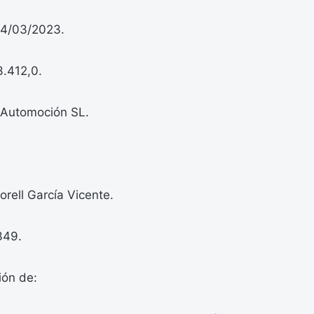
 14/03/2023.
3.412,0.
 Automoción SL.
orell García Vicente.
349.
ión de: