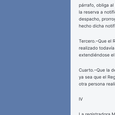
párrafo, obliga al
la reserva a noti
despacho, prorro
hecho dicha notif
Tercero.–Que el R
realizado todavía
extendiéndose el 
Cuarto.–Que la de
ya sea que el Reg
otra persona real
IV
La registradora M