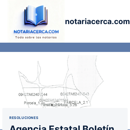
Saltar
al
contenido
notariacerca.com
RESOLUCIONES
Agencia Estatal Boletín