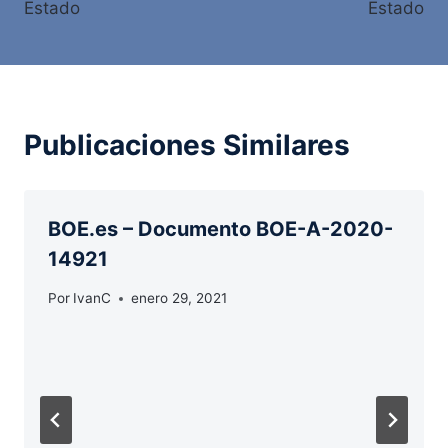
entradas
Estado
Estado
Publicaciones Similares
BOE.es – Documento BOE-A-2020-
14921
Por
IvanC
enero 29, 2021