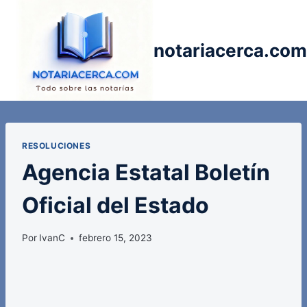
Saltar
al
contenido
notariacerca.com
RESOLUCIONES
Agencia Estatal Boletín
Oficial del Estado
Por
IvanC
febrero 15, 2023