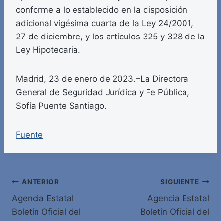
conforme a lo establecido en la disposición
adicional vigésima cuarta de la Ley 24/2001,
27 de diciembre, y los artículos 325 y 328 de la
Ley Hipotecaria.
Madrid, 23 de enero de 2023.–La Directora
General de Seguridad Jurídica y Fe Pública,
Sofía Puente Santiago.
Fuente
Navegación
ANTERIOR
SIGUIENTE
Agencia Estatal
Agencia Estatal
de
Boletín Oficial del
Boletín Oficial del