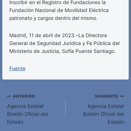
Inscribir en el Registro de Fundaciones la
Fundación Nacional de Movilidad Eléctrica
patronato y cargos dentro del mismo.
Madrid, 11 de abril de 2023.–La Directora
General de Seguridad Jurídica y Fe Pública del
Ministerio de Justicia, Sofía Puente Santiago.
Fuente
Navegación
ANTERIOR
SIGUIENTE
Agencia Estatal
Agencia Estatal
de
Boletín Oficial del
Boletín Oficial del
entradas
Estado
Estado