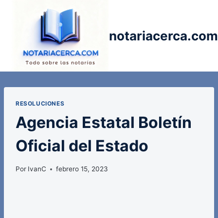
Saltar
al
contenido
notariacerca.com
RESOLUCIONES
Agencia Estatal Boletín
Oficial del Estado
Por
IvanC
febrero 15, 2023