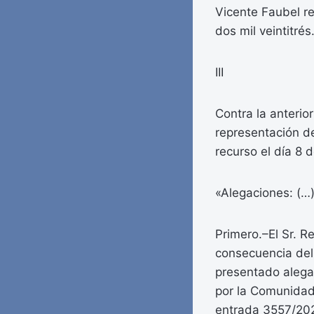
Vicente Faubel re
dos mil veintitrés
III
Contra la anterio
representación de
recurso el día 8 
«Alegaciones: (…
Primero.–El Sr. R
consecuencia del 
presentado alega
por la Comunidad 
entrada 3557/2022