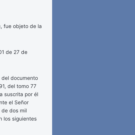
 fue objeto de la
01 de 27 de
ón del documento
91, del tomo 77
 suscrita por él
nte el Señor
 de dos mil
n los siguientes