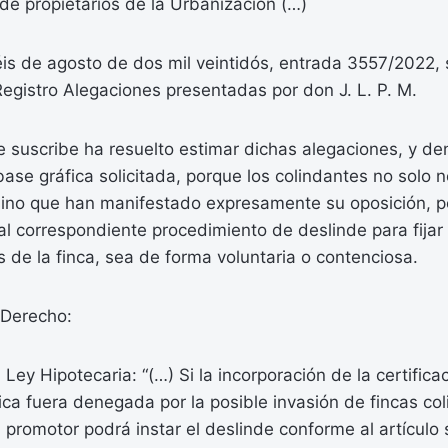
de propietarios de la Urbanización (…)
is de agosto de dos mil veintidós, entrada 3557/2022, s
Registro Alegaciones presentadas por don J. L. P. M.
e suscribe ha resuelto estimar dichas alegaciones, y de
 base gráfica solicitada, porque los colindantes no solo 
sino que han manifestado expresamente su oposición, po
al correspondiente procedimiento de deslinde para fija
 de la finca, sea de forma voluntaria o contenciosa.
Derecho:
 Ley Hipotecaria: “(…) Si la incorporación de la certifica
fica fuera denegada por la posible invasión de fincas co
l promotor podrá instar el deslinde conforme al artículo 