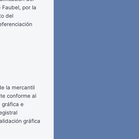
 Faubel, por la
to del
referenciación
e la mercantil
nte conforme al
 gráfica e
egistral
alidación gráfica