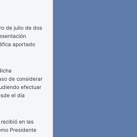
ro de julio de dos
presentación
ráfica aportado
dicha
caso de considerar
pudiendo efectuar
sde el día
recibió en las
como Presidente