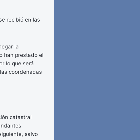
e recibió en las
negar la
no han prestado el
r lo que será
r las coordenadas
ción catastral
lindantes
siguiente, salvo