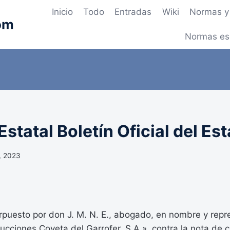
Inicio
Todo
Entradas
Wiki
Normas y 
om
Normas es
statal Boletín Oficial del Es
, 2023
erpuesto por don J. M. N. E., abogado, en nombre y repr
ucciones Coveta del Garrofer, S.A.», contra la nota de ca