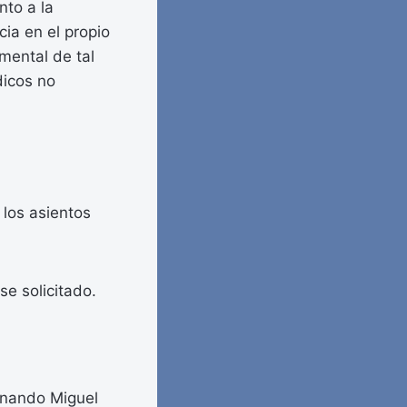
nto a la
ia en el propio
mental de tal
dicos no
 los asientos
e solicitado.
ernando Miguel