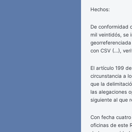
Hechos:
De conformidad co
mil veintidós, se 
georreferenciada 
con CSV (…), ver
El artículo 199 d
circunstancia a l
que la delimitaci
las alegaciones o
siguiente al que r
Con fecha cuatro 
oficinas de este 