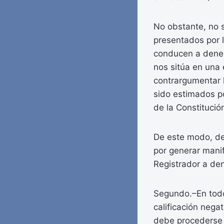
No obstante, no s
presentados por l
conducen a denega
nos sitúa en una 
contrargumentar 
sido estimados po
de la Constitució
De este modo, deb
por generar manif
Registrador a den
Segundo.–En todo 
calificación nega
debe procederse a