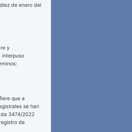
diez de enero del
bre y
, interpuso
érminos:
fiere que a
egistrales se han
rada 3474/2022
registro de