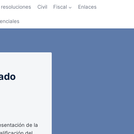
resoluciones
Civil
Fiscal
Enlaces
enciales
tado
esentación de la
lificación del