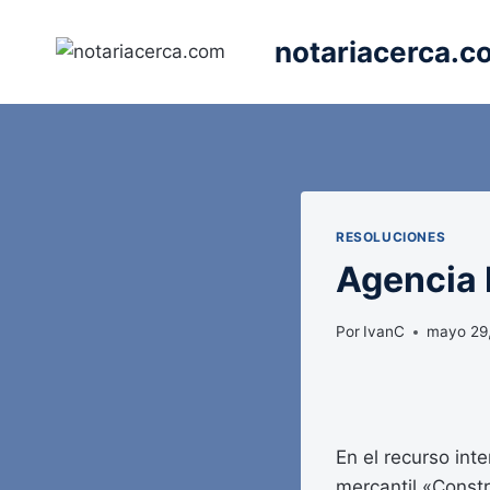
Saltar
al
notariacerca.c
contenido
RESOLUCIONES
Agencia E
Por
IvanC
mayo 29
En el recurso int
mercantil «Constr