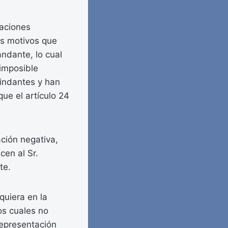
gaciones
os motivos que
andante, lo cual
 imposible
indantes y han
ue el artículo 24
ción negativa,
cen al Sr.
te.
quiera en la
os cuales no
representación