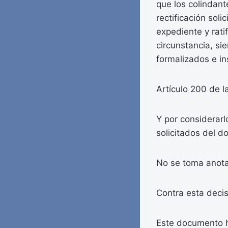
que los colindant
rectificación sol
expediente y rati
circunstancia, si
formalizados e in
Artículo 200 de l
Y por considerar
solicitados del 
No se toma anota
Contra esta decis
Este documento h