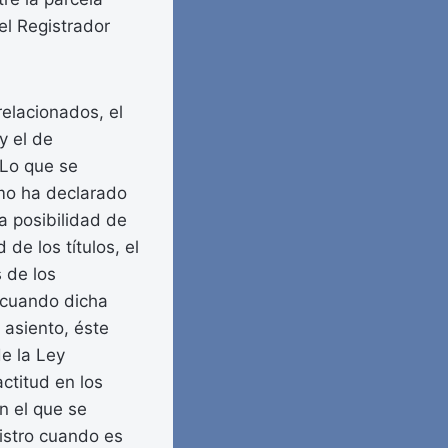
 el Registrador
elacionados, el
y el de
 Lo que se
omo ha declarado
a posibilidad de
 de los títulos, el
 de los
 cuando dicha
 asiento, éste
de la Ley
ctitud en los
n el que se
gistro cuando es