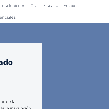
resoluciones
Civil
Fiscal
Enlaces
enciales
tado
dor de la
r la inscripción