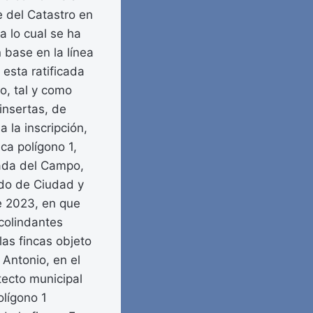
e del Catastro en
a lo cual se ha
 base en la línea
esta ratificada
o, tal y como
insertas, de
la inscripción,
nca polígono 1,
rada del Campo,
ado de Ciudad y
e 2023, en que
 colindantes
as fincas objeto
 Antonio, en el
tecto municipal
olígono 1