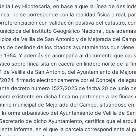
 de la Ley Hipotecaria, en base a que la línea de deslind
inca, no se corresponde con la realidad física o real, par
rreferenciación con validación positiva del catastro, con
nicipios del Instituto Geográfico Nacional, que además 
ipios de Velilla de San Antonio y de Mejorada del Camp
tas de deslinde de los citados ayuntamientos que viene 
 de 1954. Y además se acompaña al documento que causa 
tico sobre finca sita en cacera en lindero norte de la fi
21 de Velilla de San Antonio, del Ayuntamiento de Mejo
2024, firmado electrónicamente por el Concejal deleg
ante decreto número 1527/2025 de fecha 20 de junio d
cera existente en dicha finca no pertenece a las fincas
rmino municipal de Mejorada del Campo, situándose en l
2) Informe urbanístico del Ayuntamiento de Velilla de San
 Secretario de dicho Ayuntamiento, certifica que el arqui
uiente informe, en el que la parcela correspondiente al p