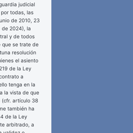
uardia judicial
 por todas, las
unio de 2010, 23
 de 2024), la
stral y de todos
 que se trate de
tuna resolución
uienes el asiento
 219 de la Ley
contrato a
ello tenga en la
a la vista de que
(cfr. artículo 38
rme también ha
24 de la Ley
te arbitrado, a
a validez o