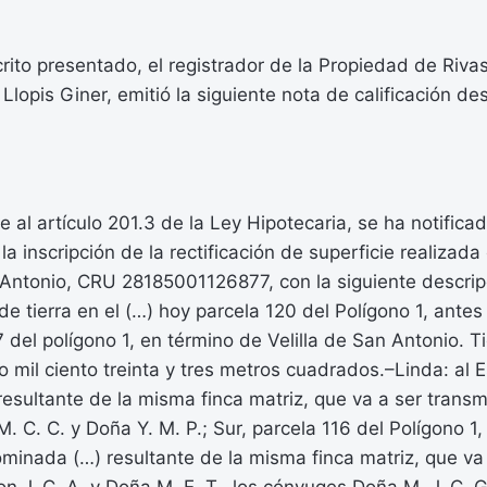
crito presentado, el registrador de la Propiedad de Riv
lopis Giner, emitió la siguiente nota de calificación de
 al artículo 201.3 de la Ley Hipotecaria, se ha notifica
a inscripción de la rectificación de superficie realizada
 Antonio, CRU 28185001126877, con la siguiente descripci
de tierra en el (…) hoy parcela 120 del Polígono 1, antes
 del polígono 1, en término de Velilla de San Antonio. T
o mil ciento treinta y tres metros cuadrados.–Linda: al E
sultante de la misma finca matriz, que va a ser transmi
 C. C. y Doña Y. M. P.; Sur, parcela 116 del Polígono 1, d
minada (…) resultante de la misma finca matriz, que va 