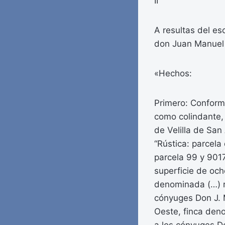
II
A resultas del es
don Juan Manuel L
«Hechos:
Primero: Conforme
como colindante, l
de Velilla de San
“Rústica: parcela 
parcela 99 y 9017
superficie de och
denominada (…) re
cónyuges Don J. M.
Oeste, finca deno