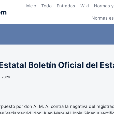
Inicio
Todo
Entradas
Wiki
Normas y 
om
Normas es
statal Boletín Oficial del Es
, 2026
erpuesto por don A. M. A. contra la negativa del registra
s Vaciamadrid, don Juan Manuel Llopis Giner, a rectifica