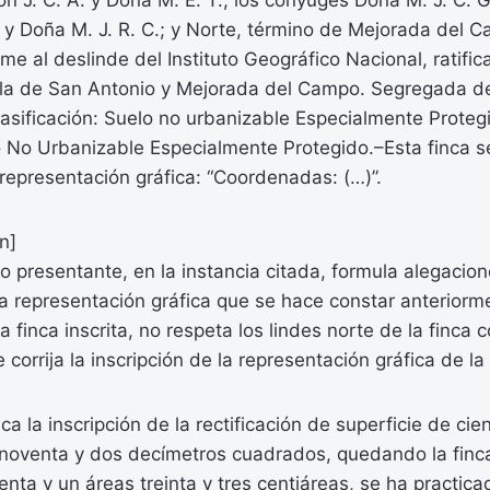
n J. C. A. y Doña M. E. T., los cónyuges Doña M. J. C. G. 
 y Doña M. J. R. C.; y Norte, término de Mejorada del C
me al deslinde del Instituto Geográfico Nacional, ratific
illa de San Antonio y Mejorada del Campo. Segregada de
lasificación: Suelo no urbanizable Especialmente Protegi
o No Urbanizable Especialmente Protegido.–Esta finca s
 representación gráfica: “Coordenadas: (…)”.
n]
o presentante, en la instancia citada, formula alegacio
 la representación gráfica que se hace constar anteriorm
a finca inscrita, no respeta los lindes norte de la finca 
 corrija la inscripción de la representación gráfica de la 
ca la inscripción de la rectificación de superficie de ci
 noventa y dos decímetros cuadrados, quedando la finca
enta y un áreas treinta y tres centiáreas, se ha practic