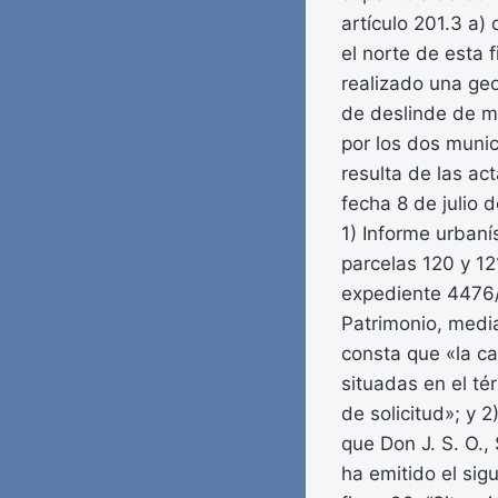
artículo 201.3 a)
el norte de esta f
realizado una geo
de deslinde de mu
por los dos munic
resulta de las ac
fecha 8 de julio
1) Informe urbanís
parcelas 120 y 1
expediente 4476/
Patrimonio, medi
consta que «la ca
situadas en el té
de solicitud»; y 
que Don J. S. O.,
ha emitido el sig