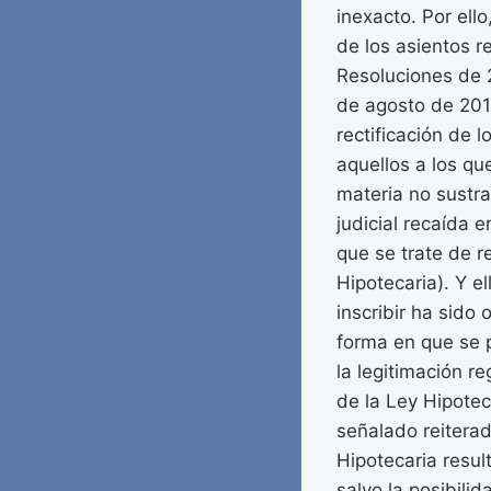
inexacto. Por ell
de los asientos re
Resoluciones de 
de agosto de 2011
rectificación de l
aquellos a los qu
materia no sustra
judicial recaída 
que se trate de r
Hipotecaria). Y e
inscribir ha sido 
forma en que se p
la legitimación re
de la Ley Hipote
señalado reiterad
Hipotecaria resul
salvo la posibili