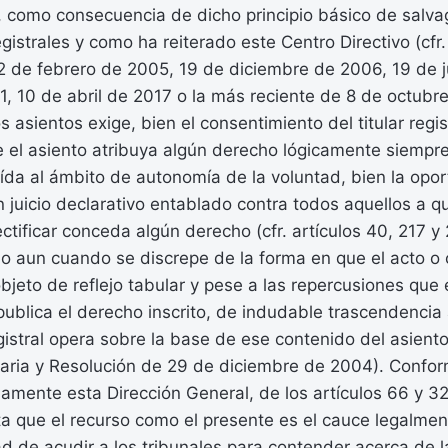
o, como consecuencia de dicho principio básico de salvag
gistrales y como ha reiterado este Centro Directivo (cfr.
2 de febrero de 2005, 19 de diciembre de 2006, 19 de j
, 10 de abril de 2017 o la más reciente de 8 de octubre
os asientos exige, bien el consentimiento del titular regi
e el asiento atribuya algún derecho lógicamente siempre
ída al ámbito de autonomía de la voluntad, bien la opor
en juicio declarativo entablado contra todos aquellos a q
ectificar conceda algún derecho (cfr. artículos 40, 217 y
llo aun cuando se discrepe de la forma en que el acto o 
objeto de reflejo tabular y pese a las repercusiones que 
ublica el derecho inscrito, de indudable trascendencia 
gistral opera sobre la base de ese contenido del asiento 
caria y Resolución de 29 de diciembre de 2004). Confo
amente esta Dirección General, de los artículos 66 y 3
ta que el recurso como el presente es el cauce legalmen
dad de acudir a los tribunales para contender acerca de l