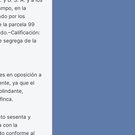
y D. S. A. y a los
ampo, en la
ado por los
 la parcela 99
do.–Calificación:
e segrega de la
nes en oposición a
ente, ya que el
colindante,
finca.
ento sesenta y
 con la
ado conforme al