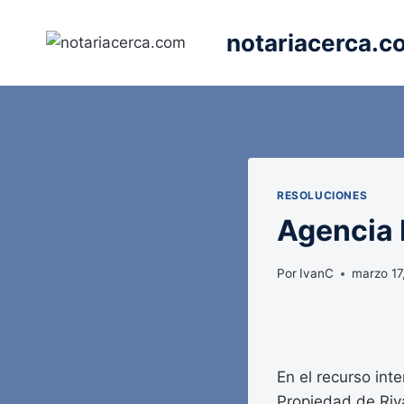
Saltar
al
notariacerca.c
contenido
RESOLUCIONES
Agencia E
Por
IvanC
marzo 17
En el recurso int
Propiedad de Riva