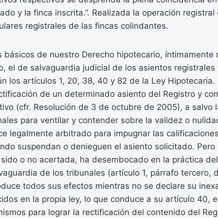
cado y la finca inscrita.”. Realizada la operación registral
itulares registrales de las fincas colindantes.
 básicos de nuestro Derecho hipotecario, íntimamente r
, el de salvaguardia judicial de los asientos registrales 
ún los artículos 1, 20, 38, 40 y 82 de la Ley Hipotecaria.
ctificación de un determinado asiento del Registro y c
tivo (cfr. Resolución de 3 de octubre de 2005), a salvo l
nales para ventilar y contender sobre la validez o nulidad
ce legalmente arbitrado para impugnar las calificaciones
ando suspendan o denieguen el asiento solicitado. Pero
a sido o no acertada, ha desembocado en la práctica del
aguardia de los tribunales (artículo 1, párrafo tercero, 
oduce todos sus efectos mientras no se declare su inexa
idos en la propia ley, lo que conduce a su artículo 40, e
ismos para lograr la rectificación del contenido del Re