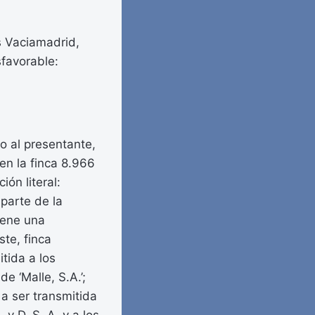
as Vaciamadrid,
sfavorable:
do al presentante,
 en la finca 8.966
ón literal:
 parte de la
iene una
ste, finca
tida a los
e ‘Malle, S.A.’;
a ser transmitida