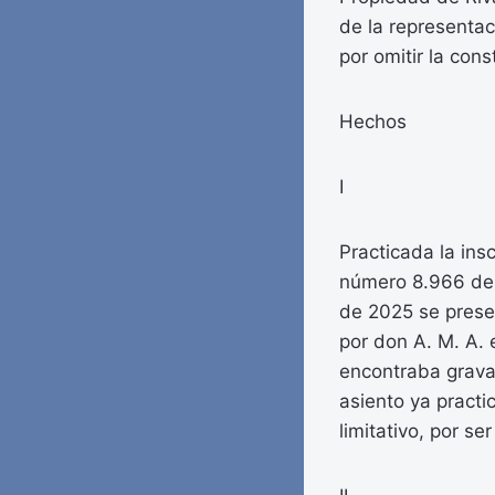
de la representac
por omitir la con
Hechos
I
Practicada la insc
número 8.966 del
de 2025 se presen
por don A. M. A. e
encontraba gravad
asiento ya practi
limitativo, por se