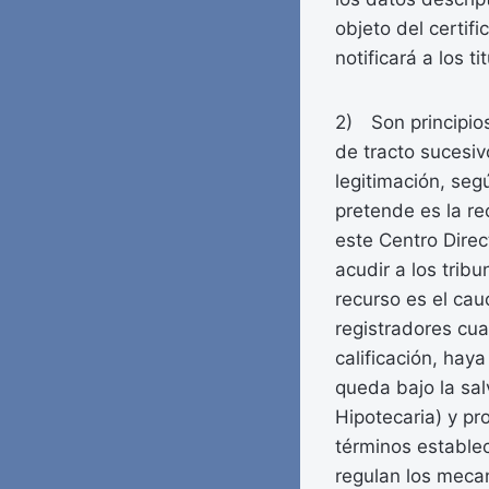
objeto del certifi
notificará a los t
2) Son principios
de tracto sucesivo
legitimación, seg
pretende es la re
este Centro Direc
acudir a los tribu
recurso es el cau
registradores cu
calificación, hay
queda bajo la salv
Hipotecaria) y pr
términos establec
regulan los mecan