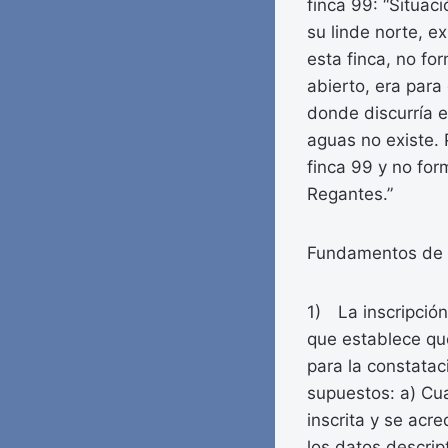
finca 99: “Situac
su linde norte, e
esta finca, no fo
abierto, era para
donde discurría e
aguas no existe. 
finca 99 y no for
Regantes.”
Fundamentos de 
1) La inscripción
que establece que
para la constatac
supuestos: a) Cua
inscrita y se acre
los datos descrip