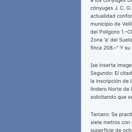
a los cónyuges Do
cónyuges J. C. G.
actualidad confor
municipio de Vel
del Polígono 1.–C
Zona ‘a’ del Suel
finca 208.–” Y su
[se inserta image
Segundo: El citad
la inscripción de
lindero Norte de l
solicitando que se
Tercero: Se practi
siete metros con
superficie de och