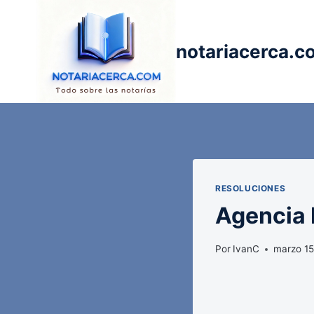
Saltar
al
contenido
notariacerca.c
RESOLUCIONES
Agencia E
Por
IvanC
marzo 15