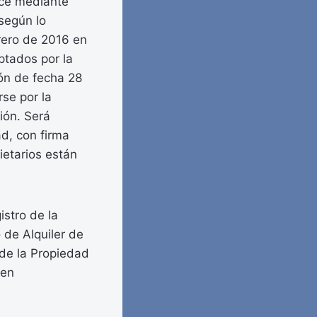
rece mediante
 según lo
brero de 2016 en
ptados por la
ón de fecha 28
se por la
ión. Será
ad, con firma
ietarios están
stro de la
 de Alquiler de
 de la Propiedad
 en