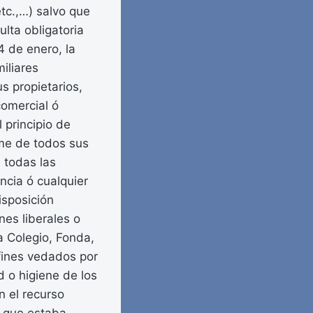
etc.,…) salvo que
lta obligatoria
4 de enero, la
iliares
s propietarios,
comercial ó
 principio de
ime de todos sus
 todas las
ncia ó cualquier
isposición
nes liberales o
a Colegio, Fonda,
 fines vedados por
d o higiene de los
n el recurso