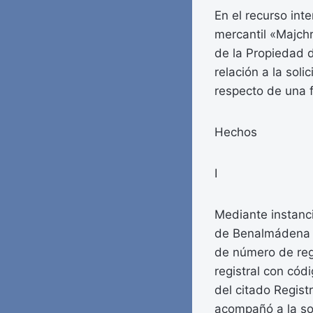
En el recurso int
mercantil «Majchro
de la Propiedad 
relación a la sol
respecto de una f
Hechos
I
Mediante instanci
de Benalmádena n
de número de regis
registral con cód
del citado Registr
acompañó a la sol