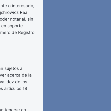
nte o interesado,
jchrowicz Real
der notarial, sin
, en soporte
número de Registro
an sujetos a
lver acerca de la
validez de los
s artículos 18
ebe tenerse en