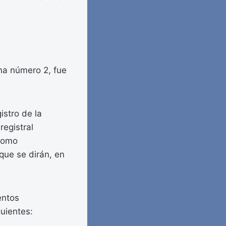
na número 2, fue
istro de la
egistral
 como
que se dirán, en
entos
guientes: