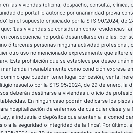
en las viviendas (oficina, despacho, consulta, clínica, 
nidad de portal lo autorice por unanimidad previa consu
do’. En el supuesto enjuiciado por la STS 90/2024, de 2
que: ‘Las viviendas se consideran como residencias fam
en consecuencia no podrá desarrollarse en ellas, por su
ilino ó terceras personas ninguna actividad profesional, 
quier otro uso no mencionado expresamente que altere el
iar». Esta prohibición que se establece por deseo unán
rá mantenida invariablemente como condición expresa en
dominio que puedan tener lugar por cesión, venta, here
 litigio resuelto por la STS 95/2024, de 29 de enero, la d
pisos deberán destinarse a viviendas u oficio de profesio
stablecidas. En ningún caso podrán dedicarse los pisos 
para hospitalización de enfermos de cualquier clase y a
la Ley, a industria o depósitos que atenten a la comodida
 a la seguridad o integridad de la finca’. Por último, e