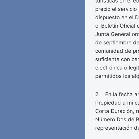
turísticas en el 
precio el servicio
dispuesto en el D
el Boletín Oficia
Junta General ord
de septiembre de 
comunidad de prop
suficiente con ce
electrónica o leg
permitidos los al
2. En la fecha an
Propiedad a mi ca
Corta Duración, r
Número Dos de Be
representación d