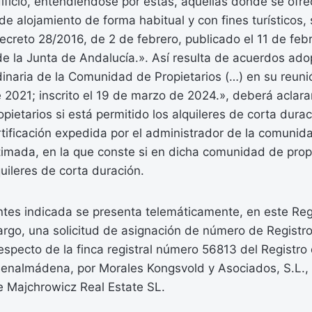
edificio, entendiéndose por estas, aquellas donde se of
 de alojamiento de forma habitual y con fines turísticos,
ecreto 28/2016, de 2 de febrero, publicado el 11 de fe
l de la Junta de Andalucía.». Así resulta de acuerdos ado
inaria de la Comunidad de Propietarios (…) en su reuni
2021; inscrito el 19 de marzo de 2024.», deberá aclarar
ietarios si está permitido los alquileres de corta durac
rtificación expedida por el administrador de la comunid
itimada, en la que conste si en dicha comunidad de prop
quileres de corta duración.
tes indicada se presenta telemáticamente, en este Regi
rgo, una solicitud de asignación de número de Registro
especto de la finca registral número 56813 del Registro
nalmádena, por Morales Kongsvold y Asociados, S.L.,
e Majchrowicz Real Estate SL.