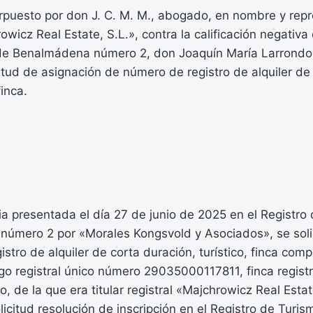
erpuesto por don J. C. M. M., abogado, en nombre y rep
wicz Real Estate, S.L.», contra la calificación negativa 
de Benalmádena número 2, don Joaquín María Larrondo 
icitud de asignación de número de registro de alquiler de
inca.
a presentada el día 27 de junio de 2025 en el Registro
úmero 2 por «Morales Kongsvold y Asociados», se solic
tro de alquiler de corta duración, turístico, finca compl
igo registral único número 29035000117811, finca regist
o, de la que era titular registral «Majchrowicz Real Estat
icitud resolución de inscripción en el Registro de Turi