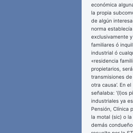
económica alguna 
la propia subcomu
de algún interesa
norma establecía 
exclusivamente y 
familiares ó inqu
industrial ó cual
«residencia famil
propietarios, se
transmisiones de 
otra causa’. En el
señalaba: ‘(l)os 
industriales ya e
Pensión, Clínica 
la motal (sic) o 
demás condueños o