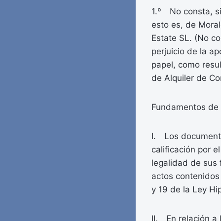
1.º No consta, si
esto es, de Mora
Estate SL. (No co
perjuicio de la a
papel, como resul
de Alquiler de Co
Fundamentos de 
I. Los documentos
calificación por e
legalidad de sus 
actos contenidos 
y 19 de la Ley Hi
II. En relación a