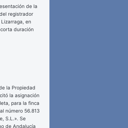
resentación de la
del registrador
Lizarraga, en
 corta duración
 de la Propiedad
itó la asignación
eta, para la finca
ral número 56.813
e, S.L.». Se
smo de Andalucía