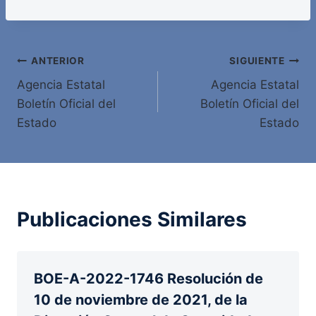
Navegación
ANTERIOR
SIGUIENTE
Agencia Estatal
Agencia Estatal
de
Boletín Oficial del
Boletín Oficial del
entradas
Estado
Estado
Publicaciones Similares
BOE-A-2022-1746 Resolución de
10 de noviembre de 2021, de la