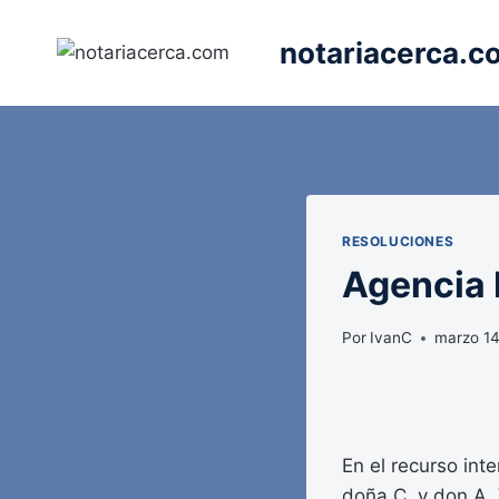
Saltar
al
notariacerca.c
contenido
RESOLUCIONES
Agencia E
Por
IvanC
marzo 14
En el recurso int
doña C. y don A. 