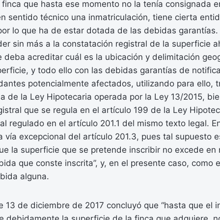
 finca que hasta ese momento no la tenía consignada en
 en sentido técnico una inmatriculación, tiene cierta enti
por lo que ha de estar dotada de las debidas garantías.
er sin más a la constatación registral de la superficie 
e deba acreditar cuál es la ubicación y delimitación geo
erficie, y todo ello con las debidas garantías de notifica
ndantes potencialmente afectados, utilizando para ello, t
ma de la Ley Hipotecaria operada por la Ley 13/2015, bie
istral que se regula en el artículo 199 de la Ley Hipotec
al regulado en el artículo 201.1 del mismo texto legal. E
la vía excepcional del artículo 201.3, pues tal supuesto 
ue la superficie que se pretende inscribir no excede en
bida que conste inscrita”, y, en el presente caso, como 
abida alguna.
de 13 de diciembre de 2017 concluyó que “hasta que el 
e debidamente la superficie de la finca que adquiere, n