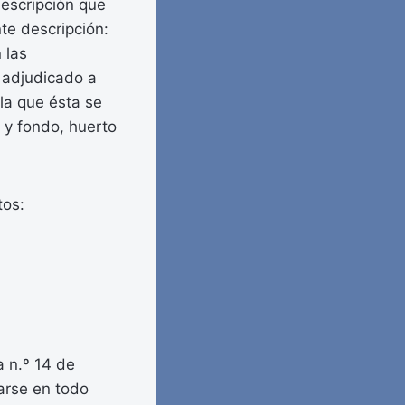
 descripción que
ente descripción:
 las
 adjudicado a
 la que ésta se
 y fondo, huerto
tos:
 n.º 14 de
sarse en todo