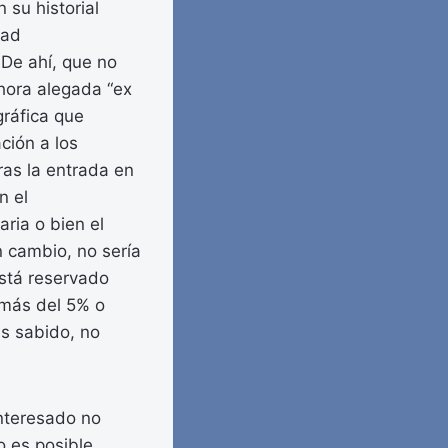
 su historial
dad
 De ahí, que no
ahora alegada “ex
gráfica que
ción a los
ras la entrada en
n el
aria o bien el
n cambio, no sería
está reservado
 más del 5% o
es sabido, no
interesado no
o es posible