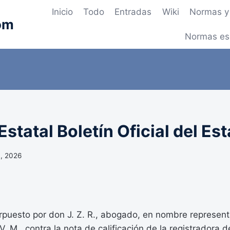
Inicio
Todo
Entradas
Wiki
Normas y 
om
Normas es
statal Boletín Oficial del Es
, 2026
erpuesto por don J. Z. R., abogado, en nombre represent
V. M., contra la nota de calificación de la registradora 