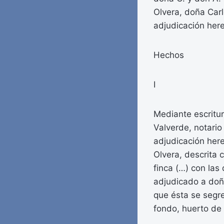
Olvera, doña Carl
adjudicación here
Hechos
I
Mediante escritu
Valverde, notario
adjudicación here
Olvera, descrita 
finca (…) con las
adjudicado a doña
que ésta se segre
fondo, huerto de