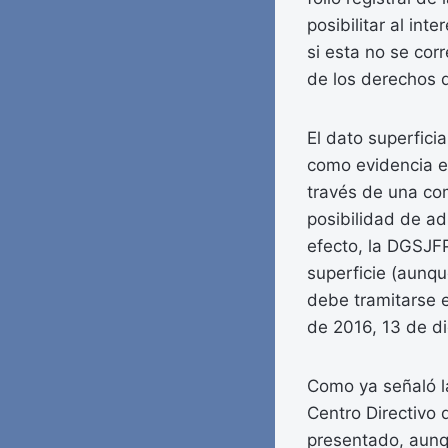
posibilitar al int
si esta no se cor
de los derechos d
El dato superficia
como evidencia el
través de una com
posibilidad de ad
efecto, la DGSJFP
superficie (aunqu
debe tramitarse e
de 2016, 13 de di
Como ya señaló l
Centro Directivo q
presentado, aunqu