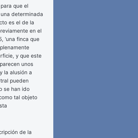
 para que el
to una determinada
cto es el de la
previamente en el
5, ‘una finca que
a plenamente
ficie, y que este
 aparecen unos
y la alusión a
stral pueden
po se han ido
como tal objeto
sta
ripción de la