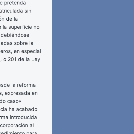
se pretenda
atriculada sin
ón de la
e la superficie no
e, debiéndose
dadas sobre la
eros, en especial
9, o 201 de la Ley
esde la reforma
as, expresada en
odo caso»
encia ha acabado
rma introducida
ncorporación al
rocedimiento para