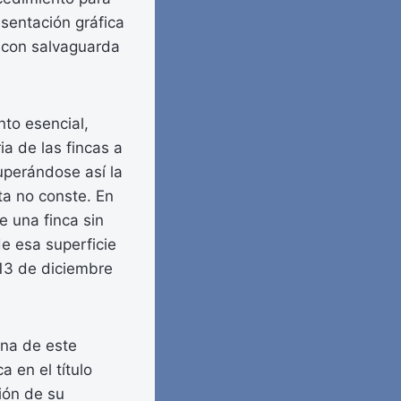
esentación gráfica
s con salvaguarda
nto esencial,
ia de las fincas a
uperándose así la
ta no conste. En
e una finca sin
de esa superficie
 13 de diciembre
ina de este
a en el título
ión de su