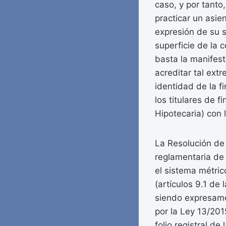
caso, y por tanto
practicar un asien
expresión de su su
superficie de la c
basta la manifest
acreditar tal ex
identidad de la f
los titulares de 
Hipotecaria) con 
La Resolución de
reglamentaria de 
el sistema métric
(artículos 9.1 de
siendo expresame
por la Ley 13/201
folio registral de