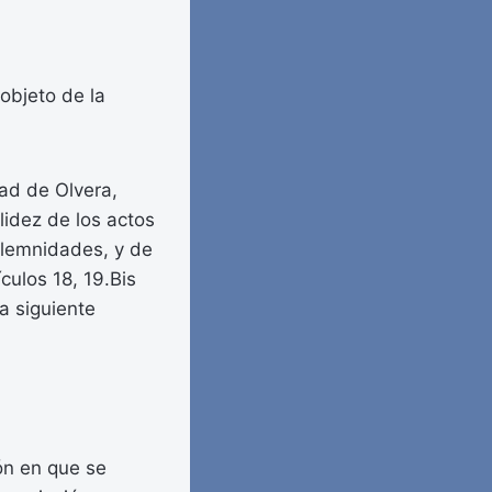
objeto de la
dad de Olvera,
lidez de los actos
olemnidades, y de
culos 18, 19.Bis
a siguiente
ón en que se