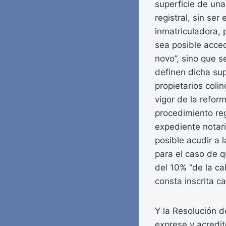
superficie de una
registral, sin ser
inmatriculadora, 
sea posible acced
novo”, sino que s
definen dicha sup
propietarios coli
vigor de la refor
procedimiento reg
expediente notari
posible acudir a 
para el caso de q
del 10% “de la ca
consta inscrita c
Y la Resolución 
exprese y acredit