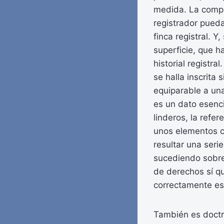
medida. La comple
registrador pueda
finca registral. 
superficie, que 
historial registr
se halla inscrita
equiparable a una
es un dato esenc
linderos, la refer
unos elementos co
resultar una serie
sucediendo sobre 
de derechos sí qu
correctamente esp
También es doctri