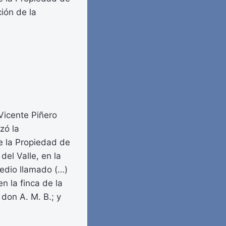
ión de la
Vicente Piñero
zó la
de la Propiedad de
el Valle, en la
redio llamado (…)
n la finca de la
 don A. M. B.; y