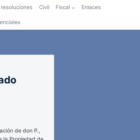
resoluciones
Civil
Fiscal
Enlaces
enciales
tado
ación de don P.,
de la Propiedad de