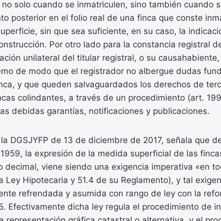
, no solo cuando se inmatriculen, sino también cuando 
to posterior en el folio real de una finca que conste inm
perficie, sin que sea suficiente, en su caso, la indicaci
onstrucción. Por otro lado para la constancia registral d
ación unilateral del titular registral, o su causahabient
tremo de modo que el registrador no albergue dudas fun
inca, y que queden salvaguardados los derechos de terc
fincas colindantes, a través de un procedimiento (art. 19
las debidas garantías, notificaciones y publicaciones.
 la DGSJYFP de 13 de diciembre de 2017, señala que d
1959, la expresión de la medida superficial de las finc
o decimal, viene siendo una exigencia imperativa «en t
 la Ley Hipotecaria y 51.4 de su Reglamento), y tal exig
nte refrendada y asumida con rango de ley con la refo
5. Efectivamente dicha ley regula el procedimiento de i
 la representación gráfica catastral o alternativa, y el p