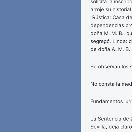
solicita la inscri
arroje su historia
“Rústica: Casa de
dependencias pro
doña M. M. B., qu
segregó. Linda: d
de doña A. M. B.
Se observan los s
No consta la medi
Fundamentos jurí
La Sentencia de 
Sevilla, deja clar