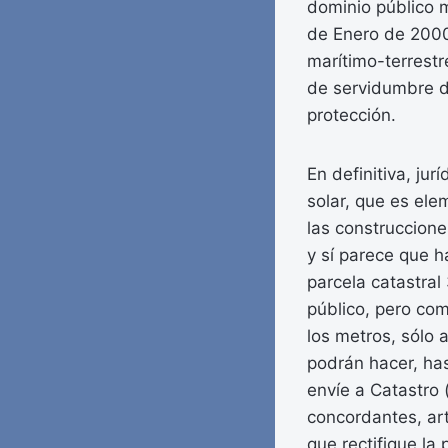
dominio público m
de Enero de 2000,
marítimo-terrestr
de servidumbre d
protección.
En definitiva, ju
solar, que es ele
las construccione
y sí parece que h
parcela catastra
público, pero como
los metros, sólo 
podrán hacer, has
envíe a Catastro 
concordantes, ar
que rectifique la 