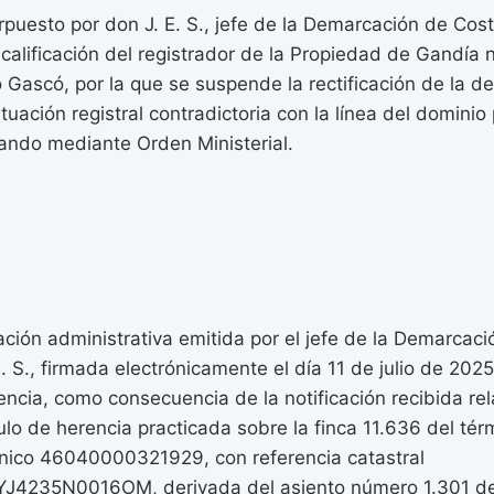
erpuesto por don J. E. S., jefe de la Demarcación de Cos
 calificación del registrador de la Propiedad de Gandía
 Gascó, por la que se suspende la rectificación de la d
situación registral contradictoria con la línea del domini
dando mediante Orden Ministerial.
ación administrativa emitida por el jefe de la Demarcac
E. S., firmada electrónicamente el día 11 de julio de 202
ncia, como consecuencia de la notificación recibida rel
ítulo de herencia practicada sobre la finca 11.636 del té
 único 46040000321929, con referencia catastral
J4235N0016OM, derivada del asiento número 1.301 del