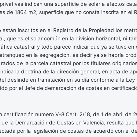
privativas indican una superficie de solar a efectos cata
s de 1864 m2, superficie que no consta inscrita en el R
 están inscritos en el Registro de la Propiedad los me
al, que es el solar común en la división horizontal, ni t
gráfica catastral y todo parece indicar que ya se tuvo en
retranqueo en la segregación, es decir ya se habría pro
dos de la parcela catastral por los titulares originarios
indica la doctrina de la dirección general, en acta de a
del deslinde en tramitación en su día conforme a la Le
ido por el Jefe de demarcación de costas en certificaci
 certificación número V-8 Cert. 2/18, de 1 de abril de 
e de la Demarcación de Costas en Valencia, resulta que 
fectada por la legislación de costas de acuerdo con el d