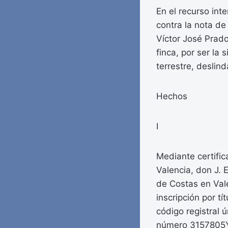
En el recurso int
contra la nota de
Víctor José Prado
finca, por ser la 
terrestre, deslin
Hechos
I
Mediante certific
Valencia, don J. 
de Costas en Vale
inscripción por t
código registral
número 3157805Y