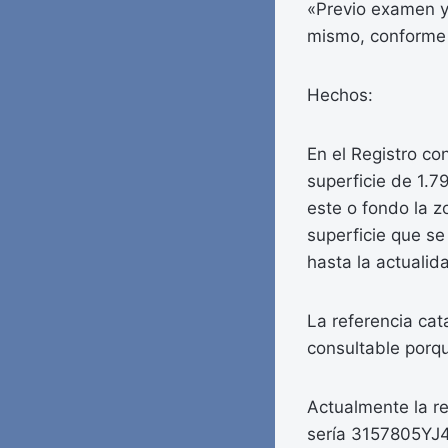
«Previo examen y 
mismo, conforme 
Hechos:
En el Registro con
superficie de 1.7
este o fondo la z
superficie que se
hasta la actualid
La referencia cat
consultable porqu
Actualmente la re
sería 3157805YJ42