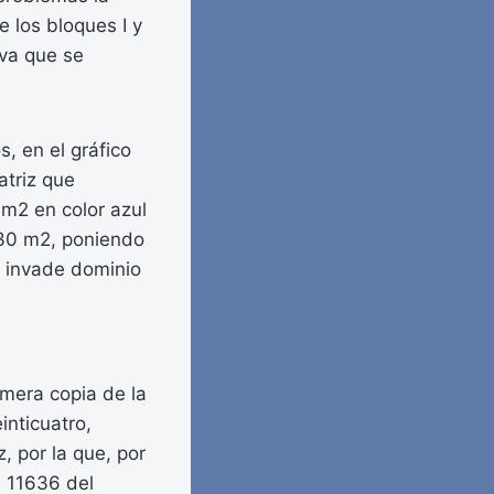
e los bloques I y
iva que se
, en el gráfico
atriz que
 m2 en color azul
8,30 m2, poniendo
no invade dominio
mera copia de la
inticuatro,
 por la que, por
s 11636 del