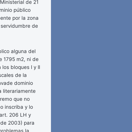
inisterial de 21
minio público
mente por la zona
e servidumbre de
blico alguna del
de 1795 m2, ni de
los bloques I y II
scales de la
nvade dominio
a literariamente
xtremo que no
o inscriba y lo
 art. 206 LH y
 de 2003) para
 problemas la