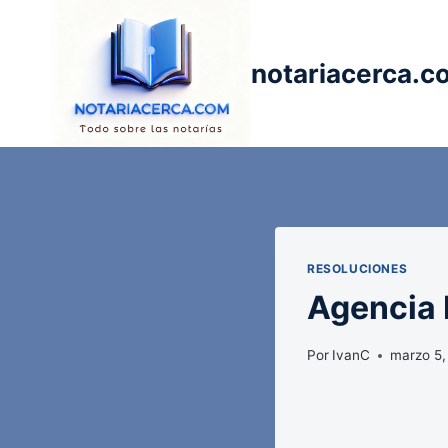
Saltar
al
contenido
notariacerca.c
RESOLUCIONES
Agencia E
Por
IvanC
marzo 5,