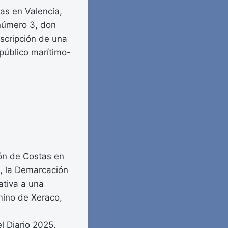
tas en Valencia,
 número 3, don
escripción de una
o público marítimo-
ión de Costas en
5, la Demarcación
ativa a una
rmino de Xeraco,
 Diario 2025,