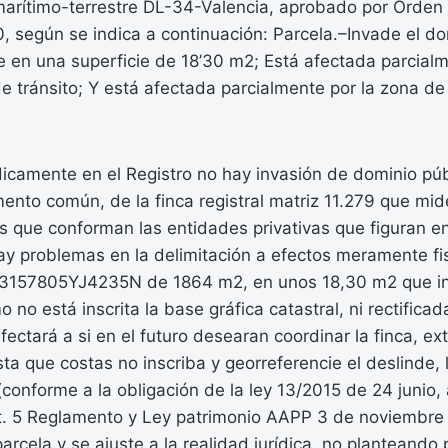
arítimo-terrestre DL-34-Valencia, aprobado por Orden M
 según se indica a continuación: Parcela.–Invade el do
e en una superficie de 18’30 m2; Está afectada parcial
e tránsito; Y está afectada parcialmente por la zona d
rídicamente en el Registro no hay invasión de dominio pú
mento común, de la finca registral matriz 11.279 que mi
s que conforman las entidades privativas que figuran en 
ay problemas en la delimitación a efectos meramente fi
l 3157805YJ4235N de 1864 m2, en unos 18,30 m2 que i
 no está inscrita la base gráfica catastral, ni rectificad
afectará a si en el futuro desearan coordinar la finca, e
ta que costas no inscriba y georreferencie el deslinde, l
(conforme a la obligación de la ley 13/2015 de 24 junio,
t. 5 Reglamento y Ley patrimonio AAPP 3 de noviembre
parcela y se ajuste a la realidad jurídica, no planteando