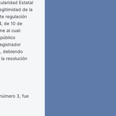
ularidad Estatal
egitimidad de la
nte regulación
4, de 10 de
e al cual:
 público
egistrador
n, debiendo
 la resolución
 número 3, fue