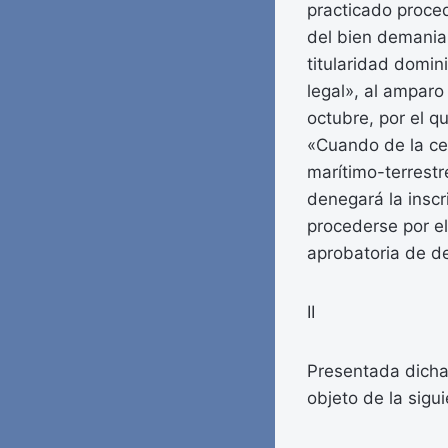
practicado proced
del bien demanial
titularidad domin
legal», al amparo
octubre, por el q
«Cuando de la cer
marítimo-terrestr
denegará la inscr
procederse por el 
aprobatoria de de
II
Presentada dicha 
objeto de la sigui