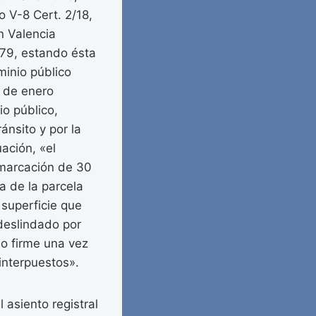
 V-8 Cert. 2/18,
n Valencia
.279, estando ésta
minio público
1 de enero
o público,
nsito y por la
ación, «el
Demarcación de 30
a de la parcela
 superficie que
deslindado por
no firme una vez
 interpuestos».
 asiento registral