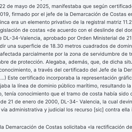
 22 de mayo de 2025, manifestaba que según certificado
2019, firmado por el jefe de la Demarcación de Costas e
finca era un elemento privativo de la registral matriz 11
egislación de costas «de acuerdo con el deslinde del do
re DL-34-Valencia, aprobado por Orden Ministerial de 2
dir una superficie de 18.30 metros cuadrados de domini
fectada parcialmente por la zona de servidumbre de trá
bre de protección. Alegaba, además, que, de dicha situ
 conocimiento, a través del certificado del Jefe de la 
(…) Este certificado incorporaba la representación gráfic
ejaba la línea de dominio público marítimo, resultando la
, tenía conocimiento que el tramo de costa había sido 
 de 21 de enero de 2000, DL-34- Valencia, la cual devi
a administrativa y judicial los recurso [sic] contra ella
 la Demarcación de Costas solicitaba «la rectificación del