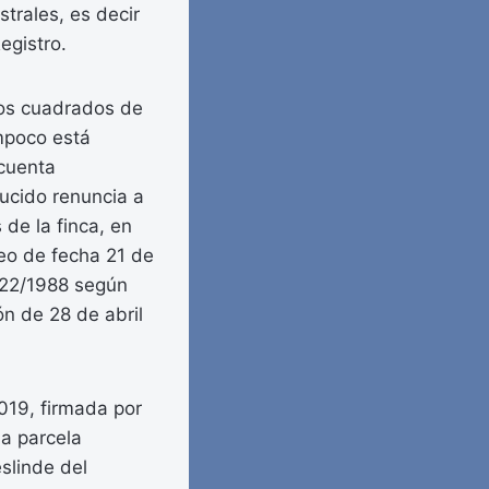
strales, es decir
egistro.
tros cuadrados de
ampoco está
 cuenta
ducido renuncia a
 de la finca, en
peo de fecha 21 de
y 22/1988 según
ón de 28 de abril
2019, firmada por
la parcela
eslinde del