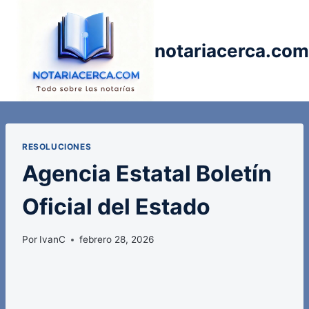
Saltar
al
contenido
notariacerca.com
RESOLUCIONES
Agencia Estatal Boletín
Oficial del Estado
Por
IvanC
febrero 28, 2026