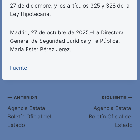
27 de diciembre, y los artículos 325 y 328 de la
Ley Hipotecaria.
Madrid, 27 de octubre de 2025.–La Directora
General de Seguridad Jurídica y Fe Pública,
María Ester Pérez Jerez.
Fuente
Navegación
ANTERIOR
SIGUIENTE
Agencia Estatal
Agencia Estatal
de
Boletín Oficial del
Boletín Oficial del
entradas
Estado
Estado