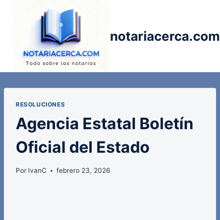
Saltar
al
contenido
notariacerca.com
RESOLUCIONES
Agencia Estatal Boletín
Oficial del Estado
Por
IvanC
febrero 23, 2026