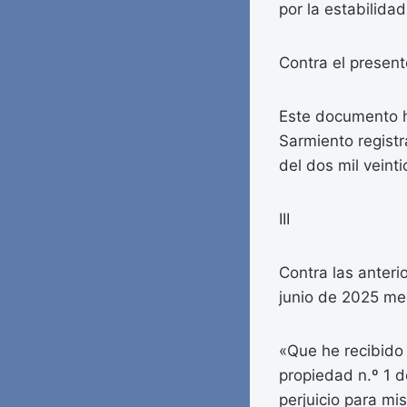
por la estabilida
Contra el present
Este documento ha
Sarmiento registr
del dos mil veinti
III
Contra las anteri
junio de 2025 med
«Que he recibido 
propiedad n.º 1 d
perjuicio para mi