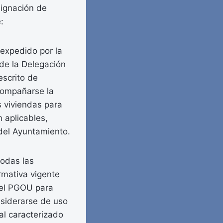
signación de
:
 expedido por la
de la Delegación
escrito de
acompañarse la
 viviendas para
 aplicables,
 del Ayuntamiento.
todas las
rmativa vigente
 el PGOU para
nsiderarse de uso
al caracterizado