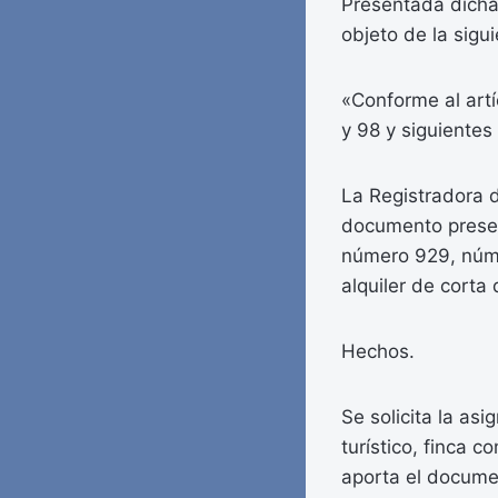
Presentada dicha
objeto de la sigui
«Conforme al artí
y 98 y siguientes
La Registradora d
documento presen
número 929, núme
alquiler de corta
Hechos.
Se solicita la as
turístico, finca 
aporta el documen