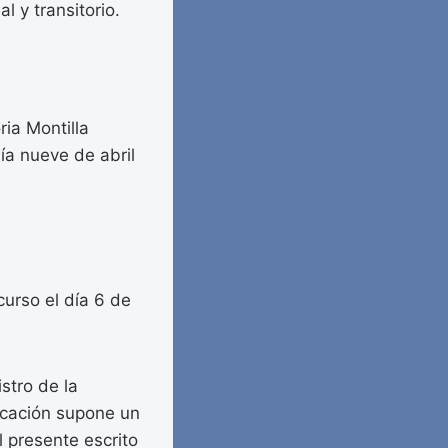
l y transitorio.
ria Montilla
ía nueve de abril
curso el día 6 de
stro de la
icación supone un
l presente escrito