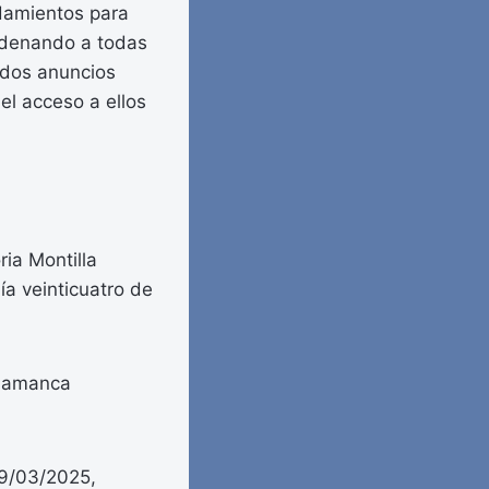
ndamientos para
ordenando a todas
ados anuncios
 el acceso a ellos
ria Montilla
ía veinticuatro de
alamanca
19/03/2025,