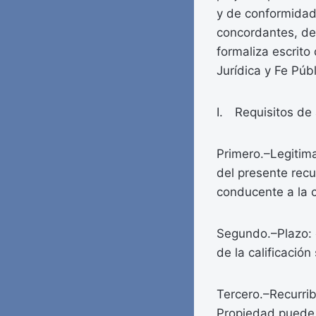
y de conformidad 
concordantes, den
formaliza escrito
Jurídica y Fe Púb
I. Requisitos de 
Primero.–Legitima
del presente recu
conducente a la c
Segundo.–Plazo: e
de la calificació
Tercero.–Recurribi
Propiedad puede s