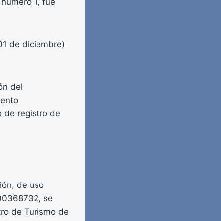
 número 1, fue
01 de diciembre)
ón del
iento
 de registro de
ción, de uso
9000368732, se
stro de Turismo de