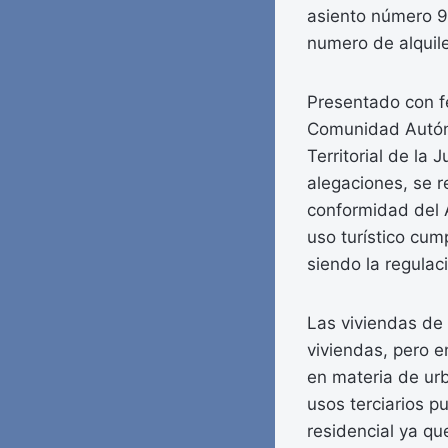
asiento número 9
numero de alquile
Presentado con fe
Comunidad Autónom
Territorial de la
alegaciones, se 
conformidad del 
uso turístico cum
siendo la regulac
Las viviendas de 
viviendas, pero e
en materia de urb
usos terciarios p
residencial ya qu