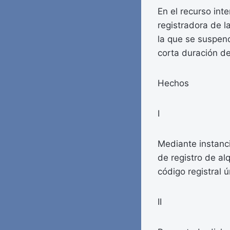
En el recurso int
registradora de 
la que se suspend
corta duración de
Hechos
I
Mediante instanci
de registro de alq
código registra
II