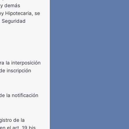
a y demás
y Hipotecaria, se
de Seguridad
a la interposición
de inscripción
e la notificación
gistro de la
n el art. 19 bis