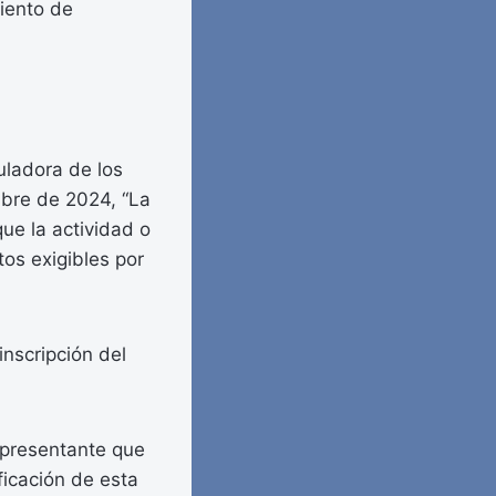
iento de
uladora de los
bre de 2024, “La
ue la actividad o
tos exigibles por
inscripción del
 presentante que
ficación de esta