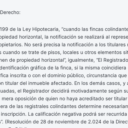
Derecho:
 199 de la Ley Hipotecaria, “cuando las fincas colindant
piedad horizontal, la notificación se realizará al repres
etarios. No será precisa la notificación a los titulares 
s cuando se trate de pisos, locales u otros elementos s
men de propiedad horizontal”, igualmente, “El Registrad
identificación gráfica de la finca, si la misma coincidier
fica inscrita o con el dominio público, circunstancia q
ón titular del inmueble afectado. En los demás casos, y a
tuadas, el Registrador decidirá motivadamente según s
la mera oposición de quien no haya acreditado ser titular 
iera de las registrales colindantes determine necesaria
inscripción. La calificación negativa podrá ser recurrid
”. (Resolución de 28 de noviembre de 2.024 de la Direc