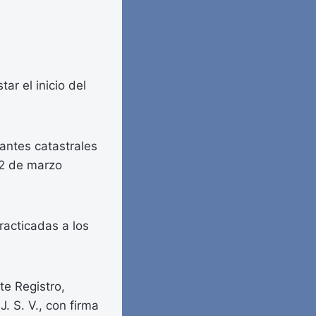
ar el inicio del
antes catastrales
 22 de marzo
racticadas a los
te Registro,
J. S. V., con firma