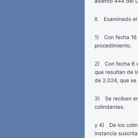
asiento 444 del D
II. Examinado el
1) Con fecha 16 d
procedimiento.
2) Con fecha 6 de
que resultan de l
de 2.024, que se
3) Se reciben en 
colindantes.
y 4) De los colin
instancia suscrita