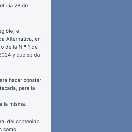
 el día 28 de
egible] e
a Alternativa, en
ro de la N.º 1 de
/2024 y que se da
ara hacer constar
tecaria, para la
e la misma.
ral del contenido
ón como