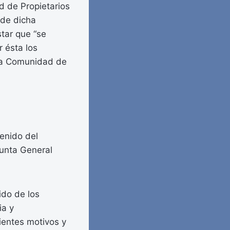
d de Propietarios
 de dicha
tar que “se
r ésta los
 la Comunidad de
tenido del
Junta General
ido de los
ia y
ientes motivos y