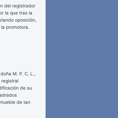
ón del registrador
 la que tras la
nstando oposición,
 la promotora.
doña M. P. C. L.,
 registral
ificación de su
uadrados
inmueble de tan