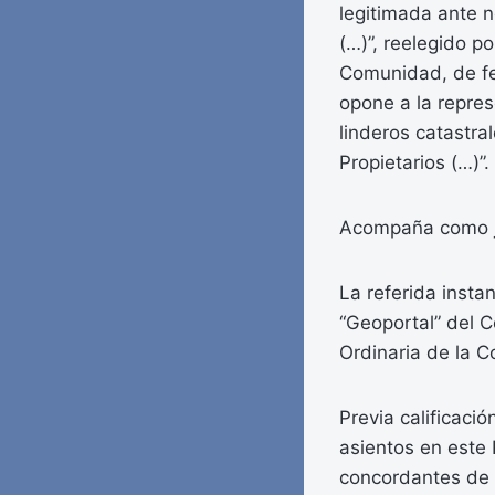
legitimada ante n
(…)”, reelegido p
Comunidad, de fec
opone a la repres
linderos catastra
Propietarios (…)”.
Acompaña como ju
La referida insta
“Geoportal” del C
Ordinaria de la 
Previa calificac
asientos en este 
concordantes de s