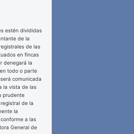
es estén divididas
entante de la
registrales de las
ituados en fincas
or denegará la
a en todo o parte
ue será comunicada
 la vista de las
u prudente
registral de la
mente la
a conforme a las
tora General de