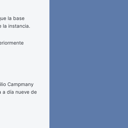
que la base
 la instancia.
teriormente
milio Campmany
a a día nueve de