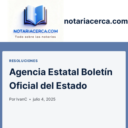
Saltar
al
contenido
notariacerca.com
RESOLUCIONES
Agencia Estatal Boletín
Oficial del Estado
Por
IvanC
julio 4, 2025