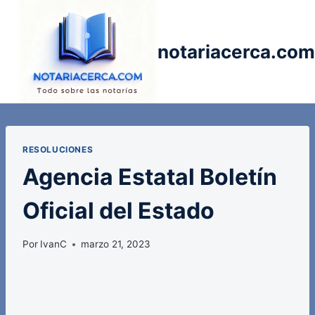
Saltar
al
contenido
notariacerca.com
RESOLUCIONES
Agencia Estatal Boletín
Oficial del Estado
Por
IvanC
marzo 21, 2023