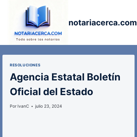
Saltar
al
contenido
notariacerca.com
RESOLUCIONES
Agencia Estatal Boletín
Oficial del Estado
Por
IvanC
julio 23, 2024