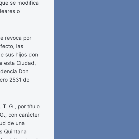
a que se modifica
leares o
ue revoca por
fecto, las
e sus hijos don
de esta Ciudad,
idencia Don
ero 2531 de
T. G., por título
G., con carácter
rtud de una
ás Quintana