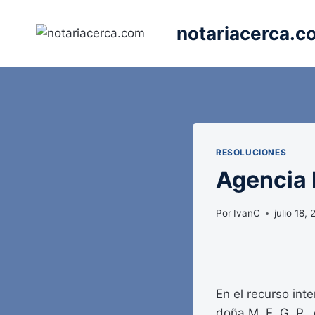
Saltar
al
notariacerca.c
contenido
RESOLUCIONES
Agencia E
Por
IvanC
julio 18,
En el recurso int
doña M. E. G. P.,