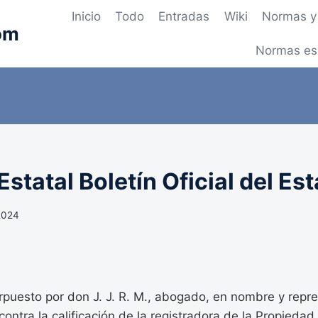
Inicio
Todo
Entradas
Wiki
Normas y 
om
Normas es
statal Boletín Oficial del Es
 2024
erpuesto por don J. J. R. M., abogado, en nombre y repr
 contra la calificación de la registradora de la Propieda