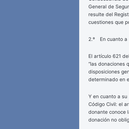
General de Seguri
resulte del Regis
cuestiones que po
2.º En cuanto a l
El artículo 621 d
“las donaciones q
disposiciones gen
determinado en es
Y en cuanto a su 
Código Civil: el 
donante conoce la
donación no oblig