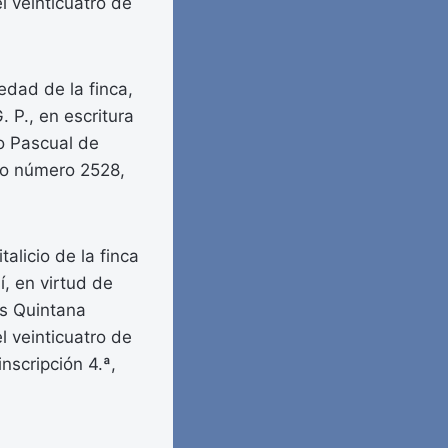
 veinticuatro de
edad de la finca,
. P., en escritura
o Pascual de
olo número 2528,
alicio de la finca
í, en virtud de
ás Quintana
 veinticuatro de
nscripción 4.ª,