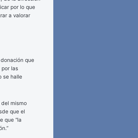
icar por lo que
ar a valorar
a donación que
 por las
 se halle
s del mismo
esde que el
e que “la
ón.”