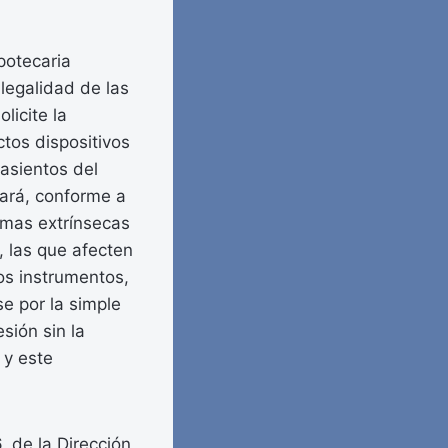
ipotecaria
 legalidad de las
licite la
ctos dispositivos
 asientos del
rará, conforme a
ormas extrínsecas
, las que afecten
os instrumentos,
e por la simple
sión sin la
 y este
 de la Dirección