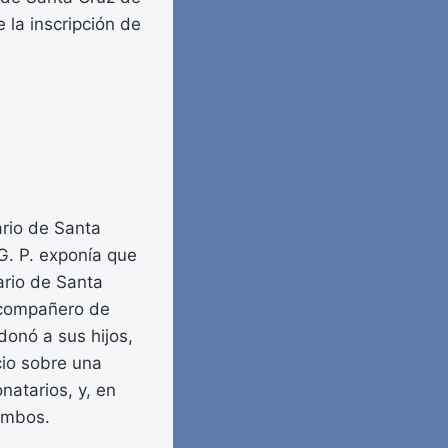
 la inscripción de
ario de Santa
G. P. exponía que
ario de Santa
u compañero de
donó a sus hijos,
icio sobre una
natarios, y, en
 ambos.