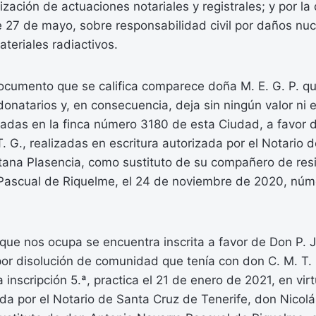
alización de actuaciones notariales y registrales; y por l
e 27 de mayo, sobre responsabilidad civil por daños nuc
teriales radiactivos.
ocumento que se califica comparece doña M. E. G. P. q
donatarios y, en consecuencia, deja sin ningún valor ni e
adas en la finca número 3180 de esta Ciudad, a favor d
T. G., realizadas en escritura autorizada por el Notario 
tana Plasencia, como sustituto de su compañero de res
Pascual de Riquelme, el 24 de noviembre de 2020, núm
que nos ocupa se encuentra inscrita a favor de Don P. J. 
or disolución de comunidad que tenía con don C. M. T. 
a inscripción 5.ª, practica el 21 de enero de 2021, en vi
ada por el Notario de Santa Cruz de Tenerife, don Nicol