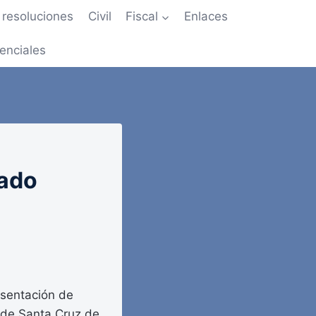
resoluciones
Civil
Fiscal
Enlaces
enciales
tado
esentación de
d de Santa Cruz de