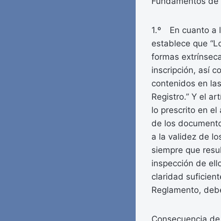
Fundamentos de 
1.º En cuanto a la
establece que “Lo
formas extrínseca
inscripción, así 
contenidos en las 
Registro.” Y el a
lo prescrito en el
de los documentos
a la validez de l
siempre que resu
inspección de ell
claridad suficien
Reglamento, debe 
Consecuencia de t