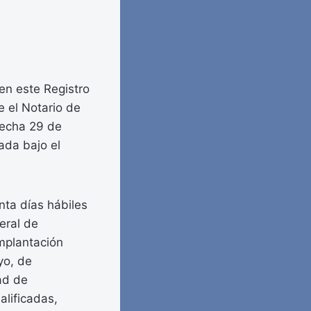
en este Registro
e el Notario de
fecha 29 de
ada bajo el
nta días hábiles
eral de
implantación
yo, de
ad de
alificadas,