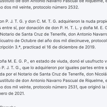
stituto de don Antonio Navarro Pascual de Riquelme, el
o dos mil veinte, protocolo número 2532.
n P. J. T. G. y don C. M. T. G. adquirieron la nuda propi
 entre sí, por donación de don P. H. T. L. y doña M. E. G
 Notario de Santa Cruz de Tenerife, don Antonio Navarr
ticuatro de Octubre del año dos mil diecinueve, protoc
scripción 3.ª, practicad el 16 de diciembre de 2019.
ña M. E. G. P., en estado de viuda, donó el usufructo vit
P. J. T. G., que lo adquirieron por iguales partes entre s
ada por el Notario de Santa Cruz de Tenerife, don Nicol
stituto de don Antonio Navarro Pascual de Riquelme, el
 dos mil veinte, protocolo número 2531, que originó la i
nero de 2021.