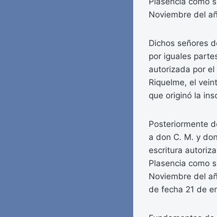
Plasencia como su
Noviembre del añ
Dichos señores do
por iguales partes
autorizada por el
Riquelme, el vein
que originó la in
Posteriormente do
a don C. M. y don 
escritura autoriz
Plasencia como su
Noviembre del año
de fecha 21 de e