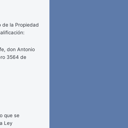
o de la Propiedad
lificación:
fe, don Antonio
ero 3564 de
to que se
la Ley