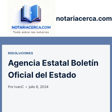
Saltar
al
contenido
notariacerca.com
RESOLUCIONES
Agencia Estatal Boletín
Oficial del Estado
Por
IvanC
julio 6, 2024