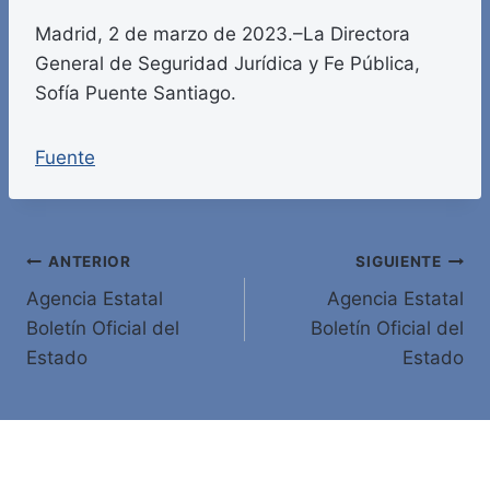
Madrid, 2 de marzo de 2023.–La Directora
General de Seguridad Jurídica y Fe Pública,
Sofía Puente Santiago.
Fuente
Navegación
ANTERIOR
SIGUIENTE
Agencia Estatal
Agencia Estatal
de
Boletín Oficial del
Boletín Oficial del
entradas
Estado
Estado